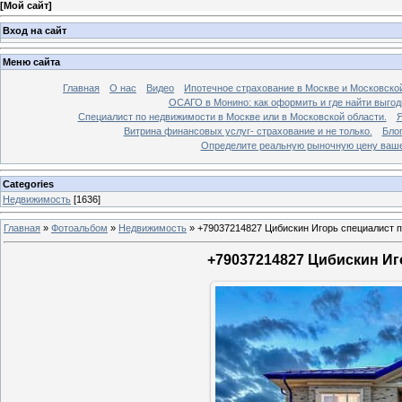
[
Мой сайт
]
Вход на сайт
Меню сайта
Главная
О нас
Видео
Ипотечное страхование в Москве и Московской
ОСАГО в Монино: как оформить и где найти выго
Специалист по недвижимости в Москве или в Московской области.
Я
Витрина финансовых услуг- страхование и не только.
Бло
Определите реальную рыночную цену вашей
Categories
Недвижимость
[1636]
Главная
»
Фотоальбом
»
Недвижимость
»
+79037214827 Цибискин Игорь специалист по
+79037214827 Цибискин Иго