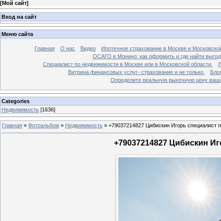
[
Мой сайт
]
Вход на сайт
Меню сайта
Главная
О нас
Видео
Ипотечное страхование в Москве и Московской
ОСАГО в Монино: как оформить и где найти выго
Специалист по недвижимости в Москве или в Московской области.
Я
Витрина финансовых услуг- страхование и не только.
Бло
Определите реальную рыночную цену вашей
Categories
Недвижимость
[1636]
Главная
»
Фотоальбом
»
Недвижимость
»
+79037214827 Цибискин Игорь специалист по
+79037214827 Цибискин Иго