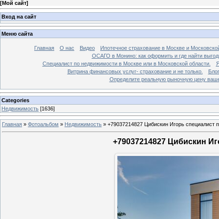
[
Мой сайт
]
Вход на сайт
Меню сайта
Главная
О нас
Видео
Ипотечное страхование в Москве и Московской
ОСАГО в Монино: как оформить и где найти выго
Специалист по недвижимости в Москве или в Московской области.
Я
Витрина финансовых услуг- страхование и не только.
Бло
Определите реальную рыночную цену вашей
Categories
Недвижимость
[1636]
Главная
»
Фотоальбом
»
Недвижимость
»
+79037214827 Цибискин Игорь специалист по
+79037214827 Цибискин Иго