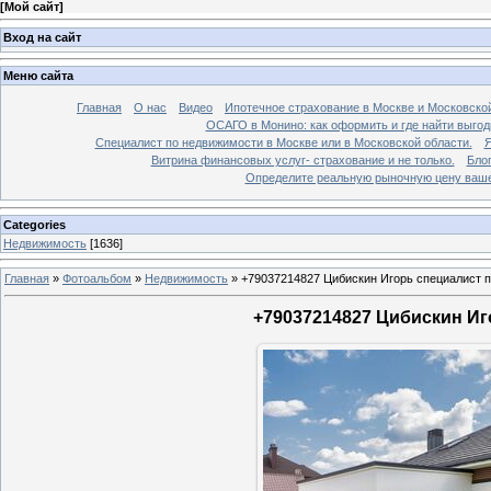
[
Мой сайт
]
Вход на сайт
Меню сайта
Главная
О нас
Видео
Ипотечное страхование в Москве и Московской
ОСАГО в Монино: как оформить и где найти выго
Специалист по недвижимости в Москве или в Московской области.
Я
Витрина финансовых услуг- страхование и не только.
Бло
Определите реальную рыночную цену вашей
Categories
Недвижимость
[1636]
Главная
»
Фотоальбом
»
Недвижимость
»
+79037214827 Цибискин Игорь специалист по
+79037214827 Цибискин Иго