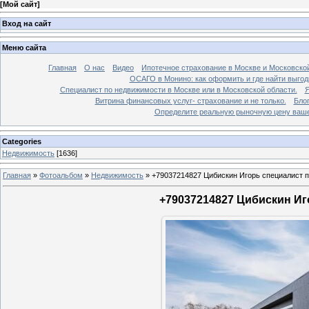
[
Мой сайт
]
Вход на сайт
Меню сайта
Главная
О нас
Видео
Ипотечное страхование в Москве и Московской
ОСАГО в Монино: как оформить и где найти выго
Специалист по недвижимости в Москве или в Московской области.
Я
Витрина финансовых услуг- страхование и не только.
Бло
Определите реальную рыночную цену вашей
Categories
Недвижимость
[1636]
Главная
»
Фотоальбом
»
Недвижимость
»
+79037214827 Цибискин Игорь специалист по
+79037214827 Цибискин Иго