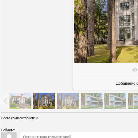
В реаль
Добавлено
0
Всего комментариев
:
0
Войдите: