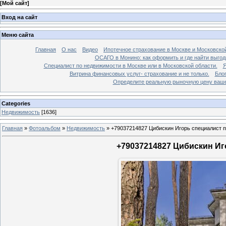
[
Мой сайт
]
Вход на сайт
Меню сайта
Главная
О нас
Видео
Ипотечное страхование в Москве и Московской
ОСАГО в Монино: как оформить и где найти выго
Специалист по недвижимости в Москве или в Московской области.
Я
Витрина финансовых услуг- страхование и не только.
Бло
Определите реальную рыночную цену вашей
Categories
Недвижимость
[1636]
Главная
»
Фотоальбом
»
Недвижимость
»
+79037214827 Цибискин Игорь специалист по
+79037214827 Цибискин Иго