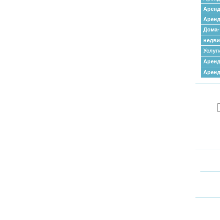
Аренд
Аренд
Дома-
недв
Услуг
Аренд
Арен