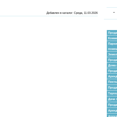
Добавлен в каталог
: Среда, 11.03.2026
Прода
Комме
Парки
поме
Земел
Прода
Дома 
Прода
Аренд
Пентх
Прода
Таунх
Дачи 
Прода
Арен
Аренд