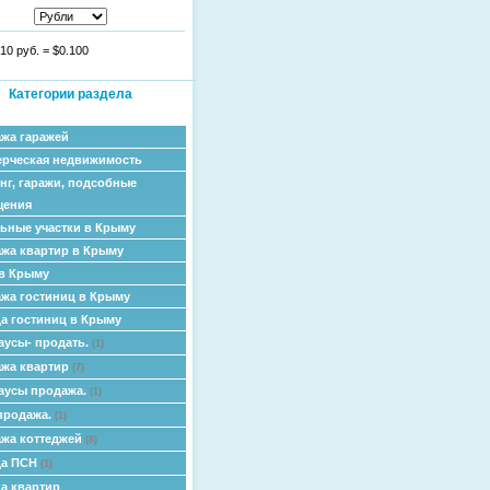
10 руб.
=
$0.100
Категории раздела
жа гаражей
рческая недвижимость
нг, гаражи, подсобные
щения
ьные участки в Крыму
жа квартир в Крыму
в Крыму
жа гостиниц в Крыму
а гостиниц в Крыму
аусы- продать.
(1)
жа квартир
(7)
аусы продажа.
(1)
продажа.
(1)
жа коттеджей
(8)
да ПСН
(1)
а квартир