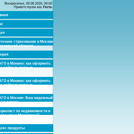
Воскресенье, 09.08.2026, 09:00
Приветствуем вас
Гость
вная
ас
део
течное страхование в Москве
осковской области.
ерея
ГО в Монино: как оформить
де найти выгодные
едложения
ГО в Монино: как оформить
де найти выгодные
едложения
ГО в Москве: Ваш надежный
 на дороге
циалист по недвижимости в
кве или в Московской
асти.
екс продукты