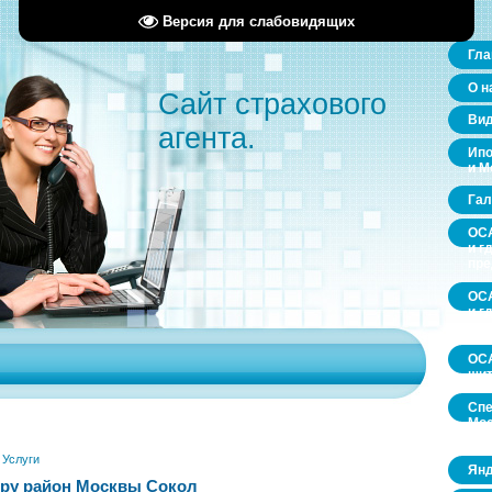
Версия для слабовидящих
Гла
О н
Сайт страхового
Ви
агента.
Ипо
и М
Гал
ОСА
и г
пр
ОСА
и г
пр
ОСА
щит
Спе
Мос
обл
»
Услуги
Янд
ру район Москвы Сокол