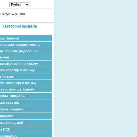
10 руб.
=
$0.100
Категории раздела
жа гаражей
рческая недвижимость
нг, гаражи, подсобные
щения
ьные участки в Крыму
жа квартир в Крыму
в Крыму
жа гостиниц в Крыму
а гостиниц в Крыму
аусы- продать.
(1)
жа квартир
(7)
аусы продажа.
(1)
продажа.
(1)
жа коттеджей
(8)
да ПСН
(1)
а квартир