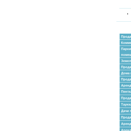
Прода
Комме
Парки
поме
Земел
Прода
Дома 
Прода
Аренд
Пентх
Прода
Таунх
Дачи 
Прода
Арен
Аренд