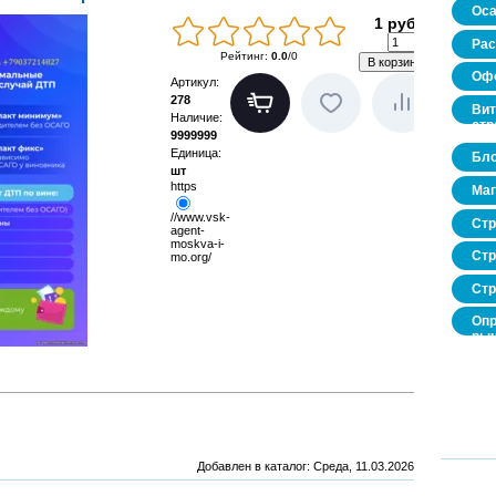
Оса
1 руб.
Рас
Рейтинг
:
0.0
/
0
Офо
Артикул
:
278
Вит
Наличие
:
стр
9999999
Единица
:
Бло
шт
https
Маг
//www.vsk-
Стр
agent-
moskva-i-
Стр
mo.org/
Стр
Опр
рын
нед
про
Добавлен в каталог
: Среда, 11.03.2026