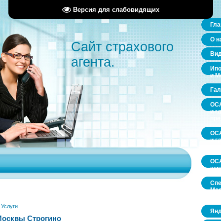
Версия для слабовидящих
Гла
О н
Сайт страхового
Ви
агента.
Ипо
и М
Гал
ОСА
и г
пр
ОСА
и г
пр
ОСА
щит
Спе
Мос
обл
»
Услуги
Янд
Москвы Строгино