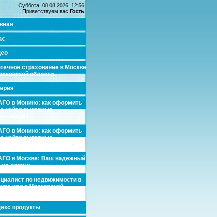
Суббота, 08.08.2026, 12:56
Приветствуем вас
Гость
вная
ас
део
течное страхование в Москве
осковской области.
ерея
ГО в Монино: как оформить
де найти выгодные
едложения
ГО в Монино: как оформить
де найти выгодные
едложения
ГО в Москве: Ваш надежный
 на дороге
циалист по недвижимости в
кве или в Московской
асти.
екс продукты