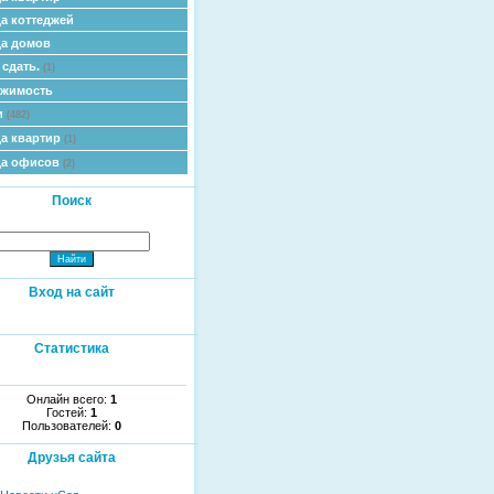
а коттеджей
а домов
 сдать.
(1)
ижимость
и
(482)
а квартир
(1)
да офисов
(2)
Поиск
Вход на сайт
Статистика
Онлайн всего:
1
Гостей:
1
Пользователей:
0
Друзья сайта