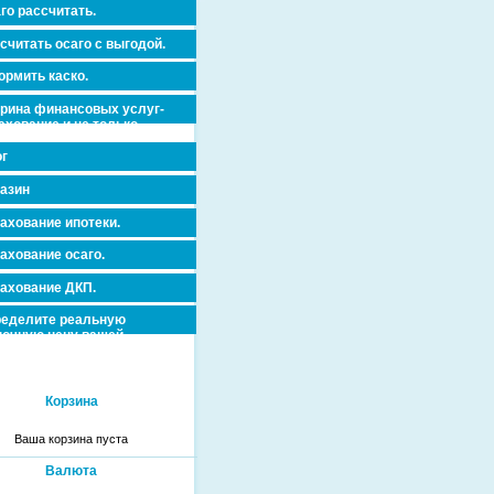
го рассчитать.
считать осаго с выгодой.
рмить каско.
рина финансовых услуг-
ахование и не только.
г
азин
ахование ипотеки.
ахование осаго.
ахование ДКП.
еделите реальную
очную цену вашей
вижимости и ускорьте ее
дажу или сдачу в аренду!
Корзина
Ваша корзина пуста
Валюта