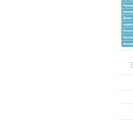
Аренд
Аренд
Дома-
недв
Услуг
Аренд
Арен