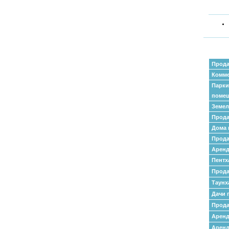
Прода
Комме
Парки
поме
Земел
Прода
Дома 
Прода
Аренд
Пентх
Прода
Таунх
Дачи 
Прода
Арен
Аренд