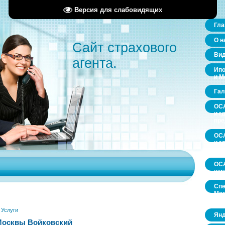
Версия для слабовидящих
Гла
О н
Сайт страхового
Ви
агента.
Ипо
и М
Гал
ОСА
и г
пр
ОСА
и г
пр
ОСА
щит
Спе
Мос
обл
»
Услуги
Янд
Москвы Войковский