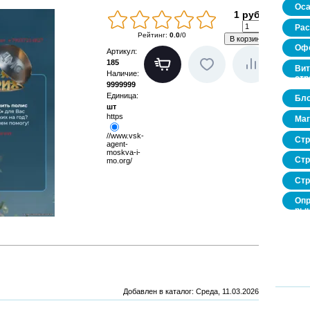
Оса
1 руб.
Рас
Рейтинг
:
0.0
/
0
Офо
Артикул
:
185
Вит
Наличие
:
стр
9999999
Единица
:
Бло
шт
https
Маг
//www.vsk-
Стр
agent-
moskva-i-
Стр
mo.org/
Стр
Опр
рын
нед
про
Добавлен в каталог
: Среда, 11.03.2026