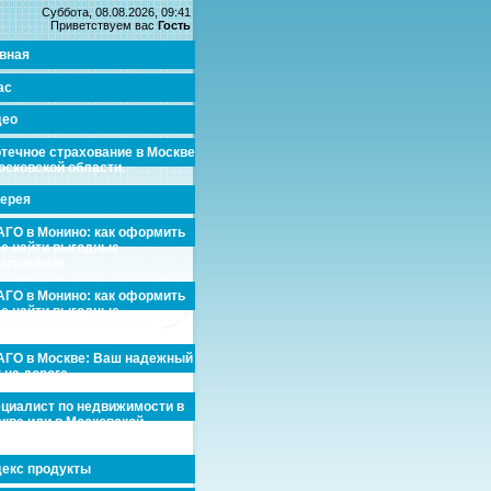
Суббота, 08.08.2026, 09:41
Приветствуем вас
Гость
вная
ас
део
течное страхование в Москве
осковской области.
ерея
ГО в Монино: как оформить
де найти выгодные
едложения
ГО в Монино: как оформить
де найти выгодные
едложения
ГО в Москве: Ваш надежный
 на дороге
циалист по недвижимости в
кве или в Московской
асти.
екс продукты