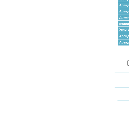
Аренд
Аренд
Дома-
недв
Услуг
Аренд
Арен