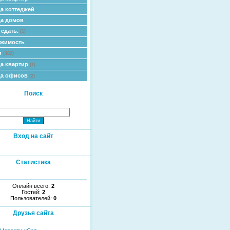
а коттеджей
а домов
 сдать.
(1)
ижимость
и
(482)
а квартир
(1)
да офисов
(2)
Поиск
Вход на сайт
Статистика
Онлайн всего:
2
Гостей:
2
Пользователей:
0
Друзья сайта