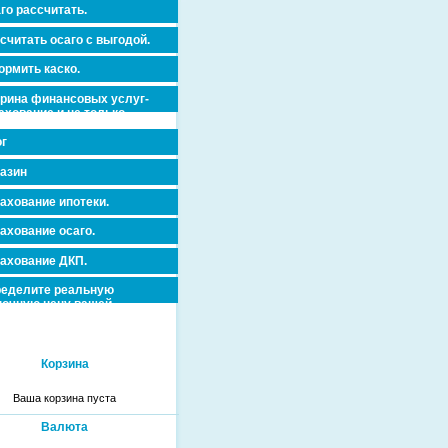
го рассчитать.
считать осаго с выгодой.
рмить каско.
рина финансовых услуг-
ахование и не только.
г
азин
ахование ипотеки.
ахование осаго.
ахование ДКП.
еделите реальную
очную цену вашей
вижимости и ускорьте ее
дажу или сдачу в аренду!
Корзина
Ваша корзина пуста
Валюта