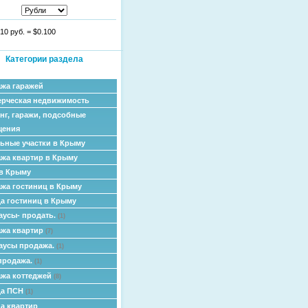
10 руб.
=
$0.100
Категории раздела
жа гаражей
рческая недвижимость
нг, гаражи, подсобные
щения
ьные участки в Крыму
жа квартир в Крыму
в Крыму
жа гостиниц в Крыму
а гостиниц в Крыму
аусы- продать.
(1)
жа квартир
(7)
аусы продажа.
(1)
продажа.
(1)
жа коттеджей
(8)
да ПСН
(1)
а квартир