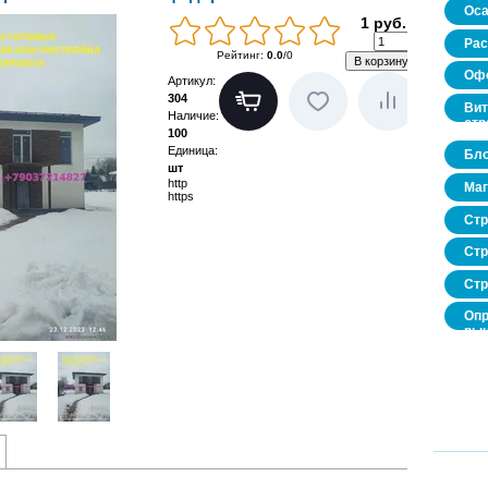
Оса
1 руб.
Рас
Рейтинг
:
0.0
/
0
Офо
Артикул
:
304
Вит
Наличие
:
стр
100
Единица
:
Бло
шт
http
Маг
https
Стр
Стр
Стр
Опр
рын
нед
про