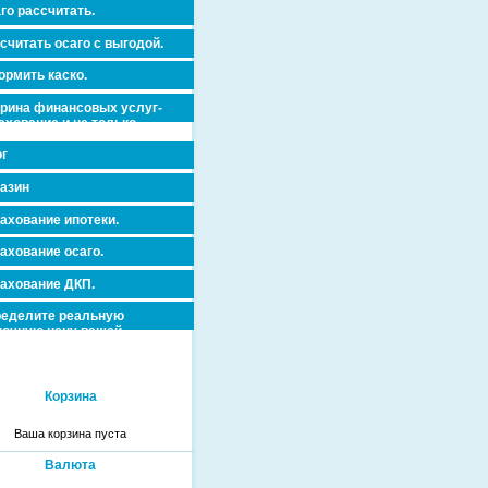
го рассчитать.
считать осаго с выгодой.
рмить каско.
рина финансовых услуг-
ахование и не только.
г
азин
ахование ипотеки.
ахование осаго.
ахование ДКП.
еделите реальную
очную цену вашей
вижимости и ускорьте ее
дажу или сдачу в аренду!
Корзина
Ваша корзина пуста
Валюта