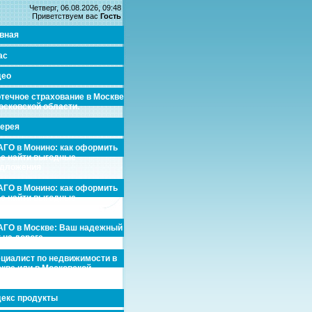
Четверг, 06.08.2026, 09:48
Приветствуем вас
Гость
вная
ас
део
течное страхование в Москве
осковской области.
ерея
ГО в Монино: как оформить
де найти выгодные
едложения
ГО в Монино: как оформить
де найти выгодные
едложения
ГО в Москве: Ваш надежный
 на дороге
циалист по недвижимости в
кве или в Московской
асти.
екс продукты