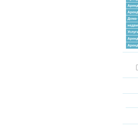
Аренд
Аренд
Дома-
недв
Услуг
Аренд
Арен