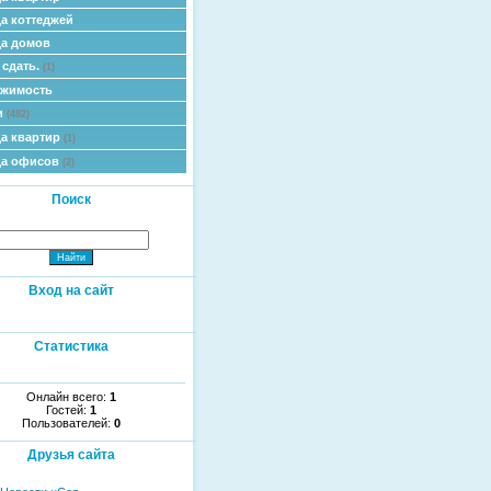
а коттеджей
а домов
 сдать.
(1)
ижимость
и
(482)
а квартир
(1)
да офисов
(2)
Поиск
Вход на сайт
Статистика
Онлайн всего:
1
Гостей:
1
Пользователей:
0
Друзья сайта