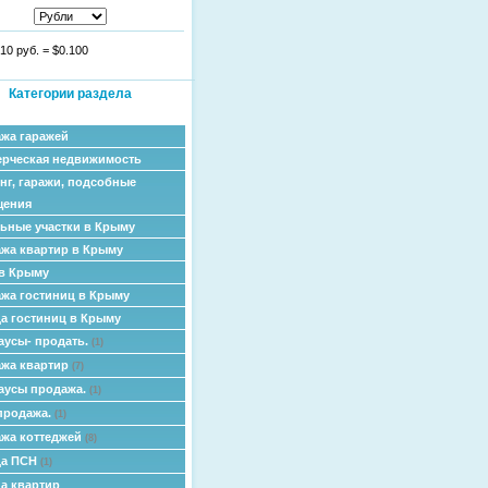
10 руб.
=
$0.100
Категории раздела
жа гаражей
рческая недвижимость
нг, гаражи, подсобные
щения
ьные участки в Крыму
жа квартир в Крыму
в Крыму
жа гостиниц в Крыму
а гостиниц в Крыму
аусы- продать.
(1)
жа квартир
(7)
аусы продажа.
(1)
продажа.
(1)
жа коттеджей
(8)
да ПСН
(1)
а квартир