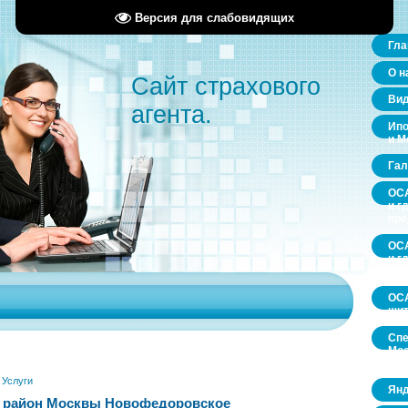
Версия для слабовидящих
Гла
О н
Сайт страхового
Ви
агента.
Ипо
и М
Гал
ОСА
и г
пр
ОСА
и г
пр
ОСА
щит
Спе
Мос
обл
»
Услуги
Янд
у район Москвы Новофедоровское