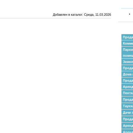
Добавлен в каталог
: Среда, 11.03.2026
Прода
Комме
Парки
поме
Земел
Прода
Дома 
Прода
Аренд
Пентх
Прода
Таунх
Дачи 
Прода
Арен
Аренд