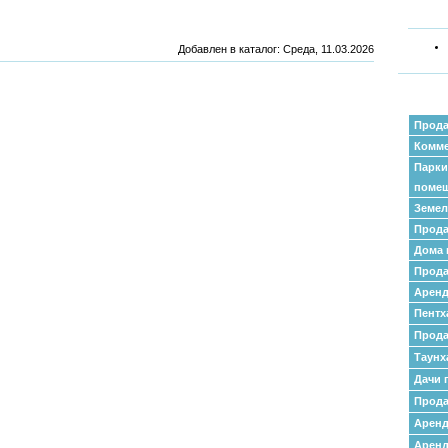
Добавлен в каталог
: Среда, 11.03.2026
Прода
Комме
Парки
поме
Земел
Прода
Дома 
Прода
Аренд
Пентх
Прода
Таунх
Дачи 
Прода
Арен
Аренд