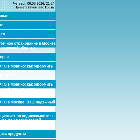
Четверг, 06.08.2026, 21:24
Приветствуем вас
Гость
вная
ас
део
течное страхование в Москве
осковской области.
ерея
ГО в Монино: как оформить
де найти выгодные
едложения
ГО в Монино: как оформить
де найти выгодные
едложения
ГО в Москве: Ваш надежный
 на дороге
циалист по недвижимости в
кве или в Московской
асти.
екс продукты