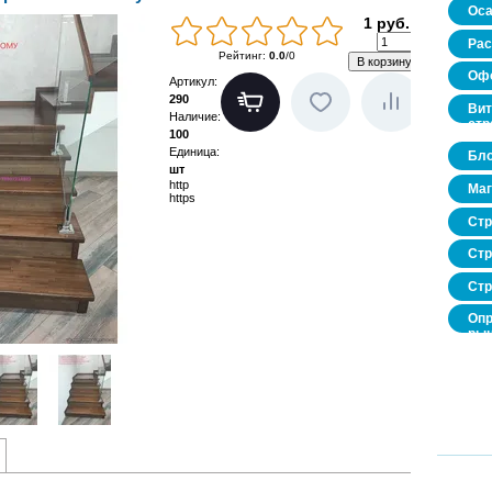
Оса
1 руб.
Рас
Рейтинг
:
0.0
/
0
Офо
Артикул
:
290
Вит
Наличие
:
стр
100
Единица
:
Бло
шт
http
Маг
https
Стр
Стр
Стр
Опр
рын
нед
про