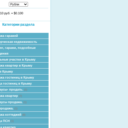
10 руб.
=
$0.100
Категории раздела
жа гаражей
рческая недвижимость
нг, гаражи, подсобные
щения
ьные участки в Крыму
жа квартир в Крыму
в Крыму
жа гостиниц в Крыму
а гостиниц в Крыму
аусы- продать.
(1)
жа квартир
(7)
аусы продажа.
(1)
продажа.
(1)
жа коттеджей
(8)
да ПСН
(1)
а квартир