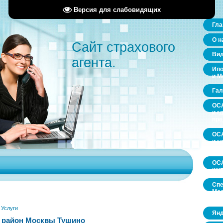
Версия для слабовидящих
Гла
О н
Сайт страхового
Ви
агента.
Ипо
и М
Гал
ОСА
и г
пр
ОСА
и г
пр
ОСА
щит
Спе
Мос
обл
»
Услуги
Янд
 район Москвы Тушино