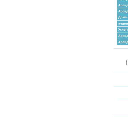
Аренд
Аренд
Дома-
недв
Услуг
Аренд
Арен