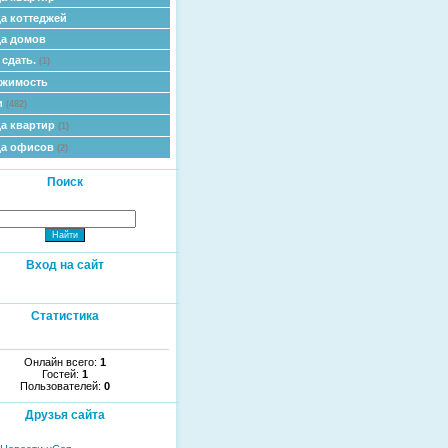
а коттеджей
а домов
 сдать.
(1)
ижимость
и
(482)
а квартир
(1)
да офисов
(2)
Поиск
Вход на сайт
Статистика
Онлайн всего:
1
Гостей:
1
Пользователей:
0
Друзья сайта