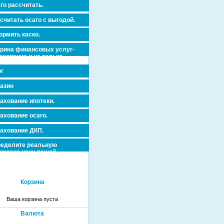
го рассчитать.
считать осаго с выгодой.
рмить каско.
рина финансовых услуг-
ахование и не только.
г
азин
ахование ипотеки.
ахование осаго.
ахование ДКП.
еделите реальную
очную цену вашей
вижимости и ускорьте ее
дажу или сдачу в аренду!
Корзина
Ваша корзина пуста
Валюта