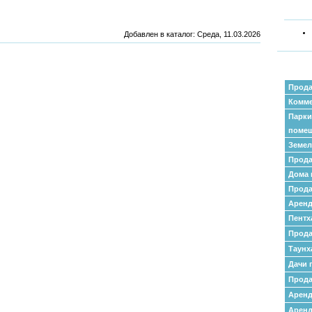
Добавлен в каталог
: Среда, 11.03.2026
Прода
Комме
Парки
поме
Земел
Прода
Дома 
Прода
Аренд
Пентх
Прода
Таунх
Дачи 
Прода
Арен
Аренд