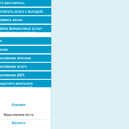
го рассчитать.
считать осаго с выгодой.
рмить каско.
рина финансовых услуг-
ахование и не только.
г
азин
ахование ипотеки.
ахование осаго.
ахование ДКП.
еделите реальную
очную цену вашей
вижимости и ускорьте ее
дажу или сдачу в аренду!
Корзина
Ваша корзина пуста
Валюта