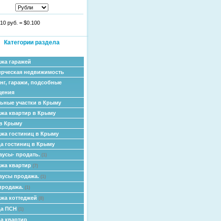
10 руб.
=
$0.100
Категории раздела
жа гаражей
рческая недвижимость
нг, гаражи, подсобные
щения
ьные участки в Крыму
жа квартир в Крыму
в Крыму
жа гостиниц в Крыму
а гостиниц в Крыму
аусы- продать.
(1)
жа квартир
(7)
аусы продажа.
(1)
продажа.
(1)
жа коттеджей
(8)
да ПСН
(1)
а квартир