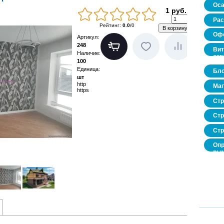
Оса
1 руб.
Рас
Рейтинг
:
0.0
/
0
Офо
Артикул
:
248
Вит
Наличие
:
стр
100
Единица
:
Бло
шт
http
Маг
https
Стр
Стр
Стр
Опр
рын
нед
про