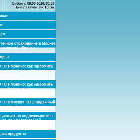
Суббота, 08.08.2026, 02:52
Приветствуем вас
Гость
вная
ас
део
течное страхование в Москве
осковской области.
ерея
ГО в Монино: как оформить
де найти выгодные
едложения
ГО в Монино: как оформить
де найти выгодные
едложения
ГО в Москве: Ваш надежный
 на дороге
циалист по недвижимости в
кве или в Московской
асти.
екс продукты