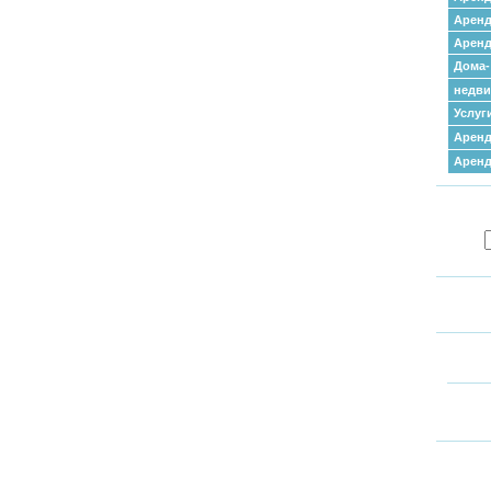
Аренд
Аренд
Дома-
недв
Услуг
Аренд
Арен