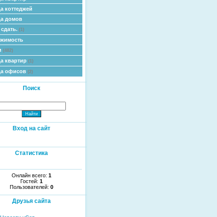
а коттеджей
а домов
 сдать.
(1)
ижимость
и
(482)
а квартир
(1)
да офисов
(2)
Поиск
Вход на сайт
Статистика
Онлайн всего:
1
Гостей:
1
Пользователей:
0
Друзья сайта