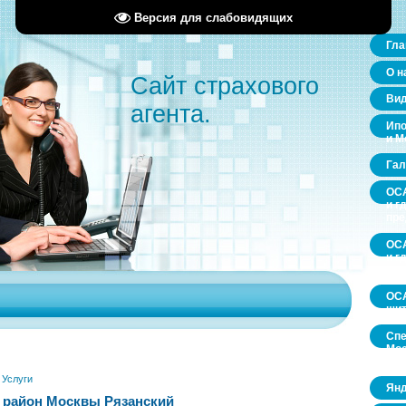
Версия для слабовидящих
Гла
О н
Сайт страхового
Ви
агента.
Ипо
и М
Гал
ОСА
и г
пр
ОСА
и г
пр
ОСА
щит
Спе
Мос
обл
»
Услуги
Янд
 район Москвы Рязанский