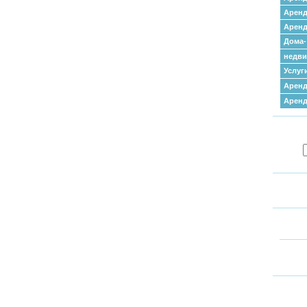
Аренд
Аренд
Дома-
недв
Услуг
Аренд
Арен