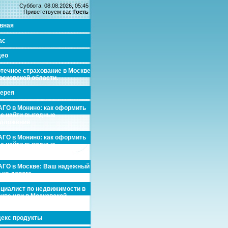
Суббота, 08.08.2026, 05:45
Приветствуем вас
Гость
вная
ас
део
течное страхование в Москве
осковской области.
ерея
ГО в Монино: как оформить
де найти выгодные
едложения
ГО в Монино: как оформить
де найти выгодные
едложения
ГО в Москве: Ваш надежный
 на дороге
циалист по недвижимости в
кве или в Московской
асти.
екс продукты