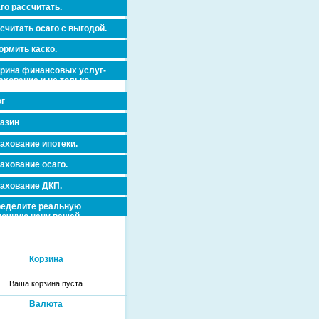
го рассчитать.
считать осаго с выгодой.
рмить каско.
рина финансовых услуг-
ахование и не только.
г
азин
ахование ипотеки.
ахование осаго.
ахование ДКП.
еделите реальную
очную цену вашей
вижимости и ускорьте ее
дажу или сдачу в аренду!
Корзина
Ваша корзина пуста
Валюта