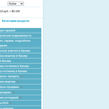
10 руб.
=
$0.100
Категории раздела
жа гаражей
рческая недвижимость
нг, гаражи, подсобные
щения
ьные участки в Крыму
жа квартир в Крыму
в Крыму
жа гостиниц в Крыму
а гостиниц в Крыму
аусы- продать.
(1)
жа квартир
(7)
аусы продажа.
(1)
продажа.
(1)
жа коттеджей
(8)
да ПСН
(1)
а квартир