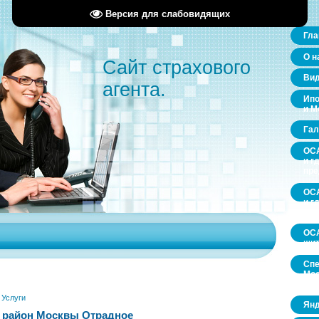
Версия для слабовидящих
Гла
О н
Сайт страхового
Ви
агента.
Ипо
и М
Гал
ОСА
и г
пр
ОСА
и г
пр
ОСА
щит
Спе
Мос
обл
»
Услуги
Янд
 район Москвы Отрадное