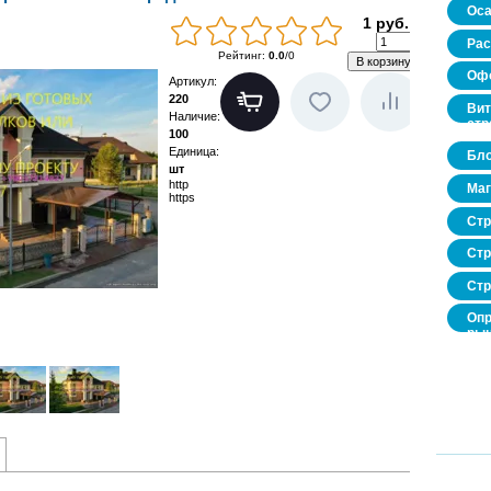
Оса
1 руб.
Рас
Рейтинг
:
0.0
/
0
Офо
Артикул
:
220
Вит
Наличие
:
стр
100
Единица
:
Бло
шт
http
Маг
https
Стр
Стр
Стр
Опр
рын
нед
про