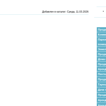
Добавлен в каталог
: Среда, 11.03.2026
Прода
Комме
Парки
поме
Земел
Прода
Дома 
Прода
Аренд
Пентх
Прода
Таунх
Дачи 
Прода
Арен
Аренд