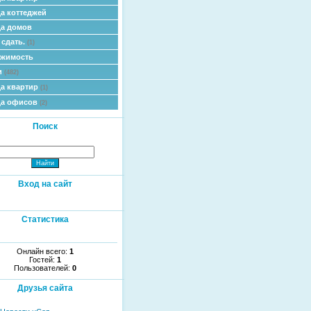
а коттеджей
а домов
 сдать.
(1)
ижимость
и
(482)
а квартир
(1)
да офисов
(2)
Поиск
Вход на сайт
Статистика
Онлайн всего:
1
Гостей:
1
Пользователей:
0
Друзья сайта