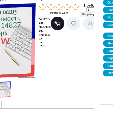
Оса
1 руб.
Рас
Рейтинг
:
0.0
/
0
Офо
Артикул
:
188
Вит
Наличие
:
стр
100
Единица
:
Бло
шт
http
Маг
https
Стр
Стр
Стр
Опр
рын
нед
про