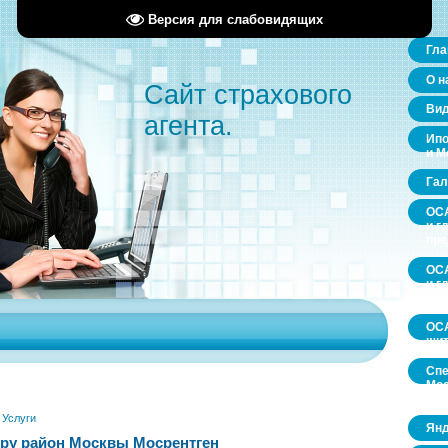
Версия для слабовидящих
Гла
О н
Сайт страхового
Ви
агента.
Ипо
и М
Гал
ОСА
и г
пр
ОСА
и г
пр
ОСА
щит
Спе
Мос
обл
»
Услуги
Янд
ру район Москвы Мосрентген