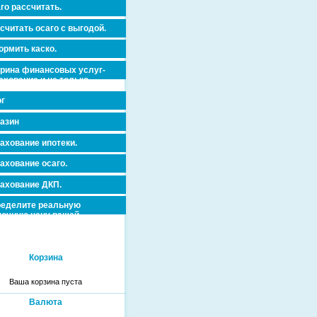
го рассчитать.
считать осаго с выгодой.
рмить каско.
рина финансовых услуг-
ахование и не только.
г
азин
ахование ипотеки.
ахование осаго.
ахование ДКП.
еделите реальную
очную цену вашей
вижимости и ускорьте ее
дажу или сдачу в аренду!
Корзина
Ваша корзина пуста
Валюта