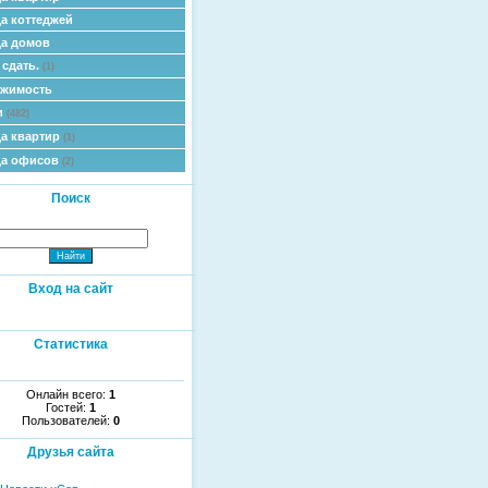
а коттеджей
а домов
 сдать.
(1)
ижимость
и
(482)
а квартир
(1)
да офисов
(2)
Поиск
Вход на сайт
Статистика
Онлайн всего:
1
Гостей:
1
Пользователей:
0
Друзья сайта