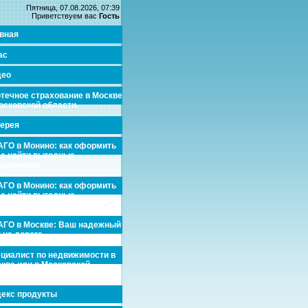
Пятница, 07.08.2026, 07:39
Приветствуем вас
Гость
вная
ас
део
течное страхование в Москве
осковской области.
ерея
ГО в Монино: как оформить
де найти выгодные
едложения
ГО в Монино: как оформить
де найти выгодные
едложения
ГО в Москве: Ваш надежный
 на дороге
циалист по недвижимости в
кве или в Московской
асти.
екс продукты