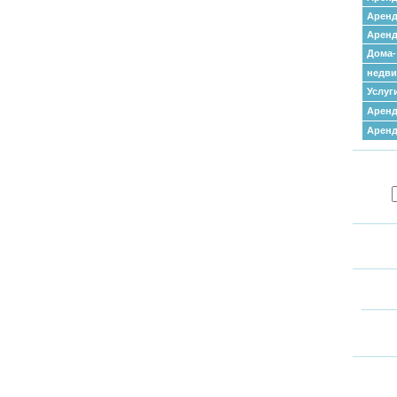
Аренд
Аренд
Дома-
недв
Услуг
Аренд
Арен