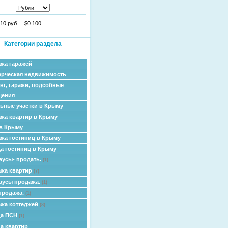
10 руб.
=
$0.100
Категории раздела
жа гаражей
рческая недвижимость
нг, гаражи, подсобные
щения
ьные участки в Крыму
жа квартир в Крыму
в Крыму
жа гостиниц в Крыму
а гостиниц в Крыму
аусы- продать.
(1)
жа квартир
(7)
аусы продажа.
(1)
продажа.
(1)
жа коттеджей
(8)
да ПСН
(1)
а квартир