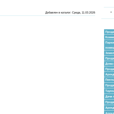
Добавлен в каталог
: Среда, 11.03.2026
Прода
Комме
Парки
поме
Земел
Прода
Дома 
Прода
Аренд
Пентх
Прода
Таунх
Дачи 
Прода
Арен
Аренд