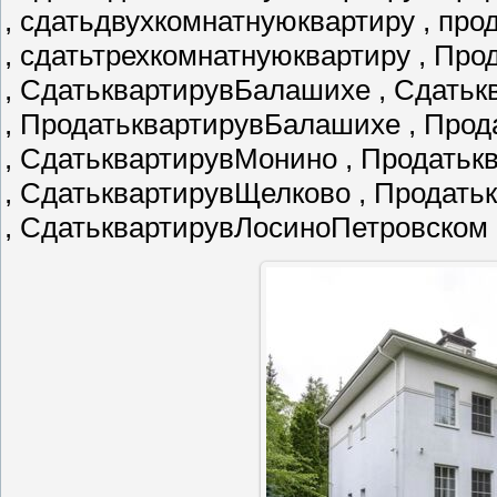
, сдатьдвухкомнатнуюквартиру , пр
, сдатьтрехкомнатнуюквартиру , Пр
, СдатьквартирувБалашихе , Сдатьк
, ПродатьквартирувБалашихе , Про
, СдатьквартирувМонино , Продать
, СдатьквартирувЩелково , Продат
, СдатьквартирувЛосиноПетровском