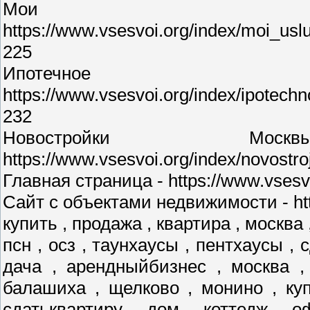
Мои у
https://www.vsesvoi.org/index/moi_us
225
Ипотечное 
https://www.vsesvoi.org/index/ipotec
232
Новостройки М
https://www.vsesvoi.org/index/novostr
Главная страница - https://www.vsesvo
Сайт с объектами недвижимости - http
купить , продажа , квартира , москва 
псн , осз , таунхаусы , пентхаусы , 
дача , арендныйбизнес , москва ,
балашиха , щелково , монино , куп
сдатьквартиру , дом , коттедж , о