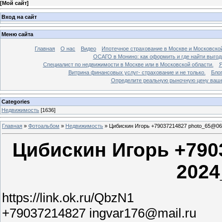
[
Мой сайт
]
Вход на сайт
Меню сайта
Главная
О нас
Видео
Ипотечное страхование в Москве и Московской
ОСАГО в Монино: как оформить и где найти выго
Специалист по недвижимости в Москве или в Московской области.
Я
Витрина финансовых услуг- страхование и не только.
Бло
Определите реальную рыночную цену вашей
Categories
Недвижимость
[1636]
Главная
»
Фотоальбом
»
Недвижимость
»
Цибискин Игорь +79037214827 photo_65@06
Цибискин Игорь +790
2024
https://link.ok.ru/QbzN1
+79037214827 ingvar176@mail.ru