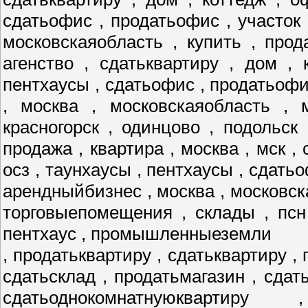
сдатьофис , продатьофис , участок 
московскаяобласть , купить , прод
агенство , сдатьквартиру , дом , 
пентхаусы , сдатьофис , продатьофис
, москва , московскаяобласть , 
красногорск , одинцово , подольск
продажа , квартира , москва , мск , 
осз , таунхаусы , пентхаусы , сдатьо
арендныйбизнес , москва , московск
торговыепомещения , склады , псн
пентхаус , промышленныеземли
, продатьквартиру , сдатьквартиру , 
сдатьсклад , продатьмагазин , сдат
сдатьоднокомнатнуюквартиру