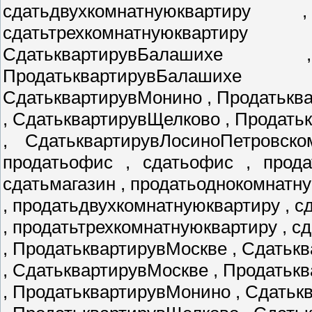
сдатьдвухкомнатнуюквартиру
сдатьтрехкомнатнуюкварти
СдатьквартирувБалаших
ПродатьквартирувБалаших
СдатьквартирувМонино , Продатькв
, СдатьквартирувЩелково , Продат
, СдатьквартирувЛосиноПетровско
продатьофис , сдатьофис , прода
сдатьмагазин , продатьоднокомнатн
, продатьдвухкомнатнуюквартиру , 
, продатьтрехкомнатнуюквартиру , с
, ПродатьквартирувМоскве , Сдатьк
, СдатьквартирувМоскве , Продатьк
, ПродатьквартирувМонино , Сдать