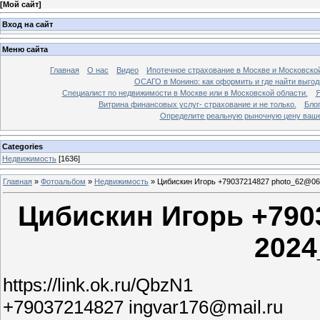
[
Мой сайт
]
Вход на сайт
Меню сайта
Главная
О нас
Видео
Ипотечное страхование в Москве и Московской
ОСАГО в Монино: как оформить и где найти выго
Специалист по недвижимости в Москве или в Московской области.
Я
Витрина финансовых услуг- страхование и не только.
Бло
Определите реальную рыночную цену вашей
Categories
Недвижимость
[1636]
Главная
»
Фотоальбом
»
Недвижимость
»
Цибискин Игорь +79037214827 photo_62@06
Цибискин Игорь +790
2024
https://link.ok.ru/QbzN1
+79037214827 ingvar176@mail.ru