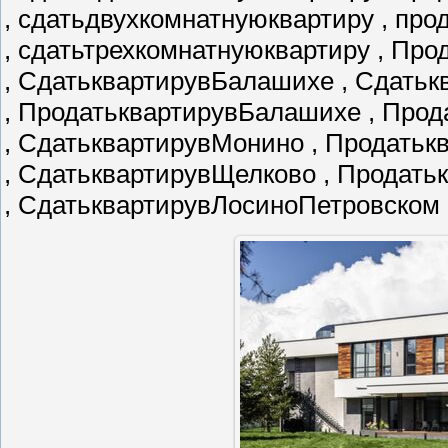
, сдатьдвухкомнатнуюквартиру , пр
, сдатьтрехкомнатнуюквартиру , Пр
, СдатьквартирувБалашихе , Сдатьк
, ПродатьквартирувБалашихе , Про
, СдатьквартирувМонино , Продать
, СдатьквартирувЩелково , Продат
, СдатьквартирувЛосиноПетровском