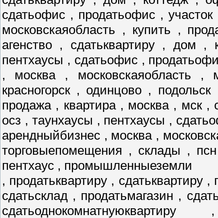
сдатьофис , продатьофис , участок 
московскаяобласть , купить , прод
агенство , сдатьквартиру , дом , 
пентхаусы , сдатьофис , продатьофис
, москва , московскаяобласть , 
красногорск , одинцово , подольск
продажа , квартира , москва , мск , 
осз , таунхаусы , пентхаусы , сдатьо
арендныйбизнес , москва , московск
торговыепомещения , склады , псн
пентхаус , промышленныеземли
, продатьквартиру , сдатьквартиру , 
сдатьсклад , продатьмагазин , сдат
сдатьоднокомнатнуюквартиру