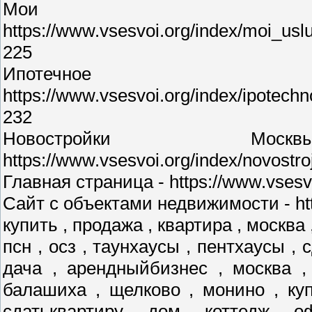
Мои у
https://www.vsesvoi.org/index/moi_us
225
Ипотечное 
https://www.vsesvoi.org/index/ipotec
232
Новостройки М
https://www.vsesvoi.org/index/novostr
Главная страница - https://www.vsesvo
Сайт с объектами недвижимости - http
купить , продажа , квартира , москва 
псн , осз , таунхаусы , пентхаусы , 
дача , арендныйбизнес , москва ,
балашиха , щелково , монино , куп
сдатьквартиру , дом , коттедж , о