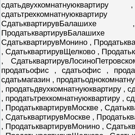
сдатьдвухкомнатнуюквартиру
сдатьтрехкомнатнуюкварти
СдатьквартирувБалаших
ПродатьквартирувБалаших
СдатьквартирувМонино , Продатькв
, СдатьквартирувЩелково , Продат
, СдатьквартирувЛосиноПетровско
продатьофис , сдатьофис , прода
сдатьмагазин , продатьоднокомнатн
, продатьдвухкомнатнуюквартиру , 
, продатьтрехкомнатнуюквартиру , с
, ПродатьквартирувМоскве , Сдатьк
, СдатьквартирувМоскве , Продатьк
, ПродатьквартирувМонино , Сдать