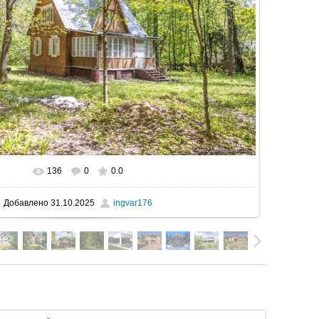
136
0
0.0
В реальном размере
1600x1067
/ 704.6Kb
Добавлено
31.10.2025
ingvar176