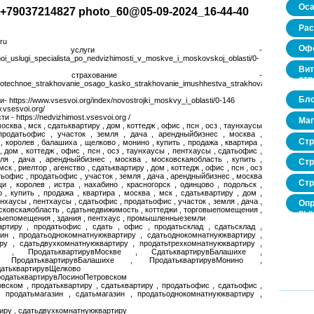
Оса
+79037214827 photo_60@05-09-2024_16-44-40
Рас
ru
Офо
 услуги -
moi_uslugi_specialista_po_nedvizhimosti_v_moskve_i_moskovskoj_oblasti/0-
Вит
ное страхование -
стр
/ipotechnoe_strakhovanie_osago_kasko_strakhovanie_imushhestva_strakhovanie_zhizni_i_z
Бло
 https://www.vsesvoi.org/index/novostrojki_moskvy_i_oblasti/0-146
.vsesvoi.org/
- https://nedvizhimost.vsesvoi.org /
Маг
москва , мск , сдатьквартиру , дом , коттедж , офис , псн , осз , таунхаусы
продатьофис , участок , земля , дача , арендныйбизнес , москва ,
Стр
 королев , балашиха , щелково , монино , купить , продажа , квартира ,
, дом , коттедж , офис , псн , осз , таунхаусы , пентхаусы , сдатьофис ,
ля , дача , арендныйбизнес , москва , московскаяобласть , купить ,
Стр
мск , риелтор , агенство , сдатьквартиру , дом , коттедж , офис , псн , осз
тьофис , продатьофис , участок , земля , дача , арендныйбизнес , москва
Стр
и , королев , истра , нахабино , красногорск , одинцово , подольск ,
, купить , продажа , квартира , москва , мск , сдатьквартиру , дом ,
аунхаусы , пентхаусы , сдатьофис , продатьофис , участок , земля , дача ,
Опр
сковскаяобласть , сдатьнедвижимость , коттеджи , торговыепомещения ,
рын
нныепомещения , здания , пентхаус , промышленныеземли
нед
артиру , продатьофис , сдать , офис , продатьсклад , сдатьсклад ,
про
зин , продатьоднокомнатнуюквартиру , сдатьоднокомнатнуюквартиру ,
ру , сдатьдвухкомнатнуюквартиру , продатьтрехкомнатнуюквартиру ,
тиру , ПродатьквартирувМоскве , СдатьквартирувБалашихе ,
, ПродатьквартирувБалашихе , ПродатьквартирувМонино ,
датьквартирувЩелково
ПродатьквартирувЛосиноПетровском
вском , продатьквартиру , сдатьквартиру , продатьофис , сдатьофис ,
, продатьмагазин , сдатьмагазин , продатьоднокомнатнуюквартиру ,
иру , сдатьдвухкомнатнуюквартиру