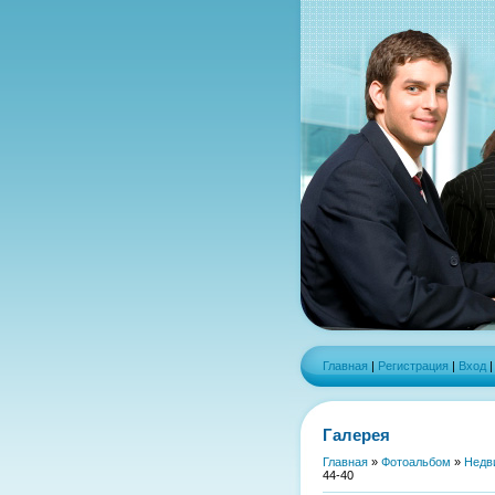
Главная
|
Регистрация
|
Вход
Галерея
Главная
»
Фотоальбом
»
Недв
44-40