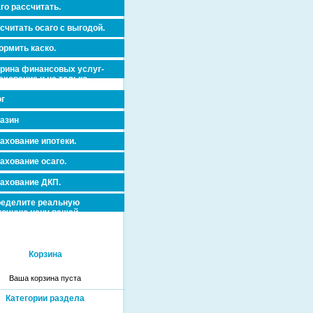
го рассчитать.
считать осаго с выгодой.
рмить каско.
рина финансовых услуг-
ахование и не только.
dorovja_dms_antikleshh/0-
г
азин
ахование ипотеки.
ахование осаго.
ахование ДКП.
еделите реальную
очную цену вашей
вижимости и ускорьте ее
дажу или сдачу в аренду!
Корзина
Ваша корзина пуста
Категории раздела