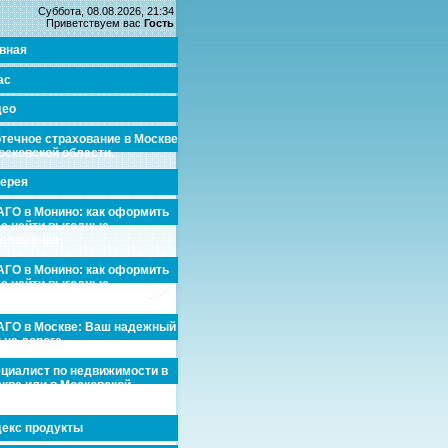
Суббота, 08.08.2026, 21:34
Приветствуем вас
Гость
вная
ас
део
течное страхование в Москве
осковской области.
ерея
ГО в Монино: как оформить
де найти выгодные
едложения
ГО в Монино: как оформить
де найти выгодные
едложения
ГО в Москве: Ваш надежный
 на дороге
циалист по недвижимости в
кве или в Московской
асти.
екс продукты