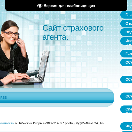
Версия для слабовидящих
Гла
О н
Сайт страхового
Ви
агента.
Ипо
и М
Гал
ОСА
и г
пр
ОСА
и г
пр
ОСА
|
RSS
щит
Спе
Мос
обл
ижимость
»
Цибискин Игорь +79037214827 photo_60@05-09-2024_16-
Янд