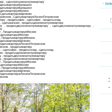
иру , сдатьтрехкомнатнуюквартиру
Недв
СдатьквартирувБалашихе
одатьквартирувБалашихе
СдатьквартирувМонино
 СдатьквартирувЩелково
тровском , СдатьквартирувЛосиноПетровском
тиру , продатьофис , сдатьофис , продатьсклад
н , сдатьмагазин , продатьоднокомнатнуюквартиру
ру , продатьдвухкомнатнуюквартиру , сдатьдвухкомнатнуюквартиру ,
ру
у , ПродатьквартирувМоскве
СдатьквартирувМоскве
 , ПродатьквартирувМонино
одатьквартирувЩелково
ПродатьквартирувЛосиноПетровском
вском , продатьквартиру
 , сдатьофис , продатьсклад , сдатьсклад
зин , продатьоднокомнатнуюквартиру
у , продатьдвухкомнатнуюквартиру
у , продатьтрехкомнатнуюквартиру
у , ПродатьквартирувМоскве
СдатьквартирувМоскве
 , ПродатьквартирувМонино
одатьквартирувЩелково
ПродатьквартирувЛосиноПетровском
овском