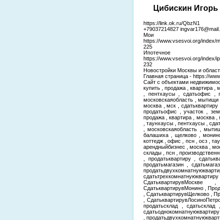
Цибискин Игорь 
https://link.ok.ru/QbzN1
+79037214827 ingvar176@mail.
Мои
https://www.vsesvoi.org/index/
225
Ипотеч
https://www.vsesvoi.org/index
232
Новостройки Москвы и области-
Главная страница - https://www
Сайт с объектами недвижимости 
купить , продажа , квартира , 
, пентхаусы , сдатьофис , 
московскаяобласть , мытищи ,
москва , мск , сдатьквартиру 
продатьофис , участок , зем
продажа , квартира , москва , 
, таунхаусы , пентхаусы , сда
, московскаяобласть , мытищ
балашиха , щелково , монино 
коттедж , офис , псн , осз , т
арендныйбизнес , москва , мо
склады , псн , производстве
, продатьквартиру , сдатькв
продатьмагазин , сдатьмага
продатьдвухкомнатнуюкварти
сдатьтрехкомнатнуюквар
СдатьквартирувМоскве 
СдатьквартирувМонино , Про
, СдатьквартирувЩелково , 
, СдатьквартирувЛосиноПетро
продатьсклад , сдатьсклад 
сдатьоднокомнатнуюквартиру
, продатьдвухкомнатнуюкварт