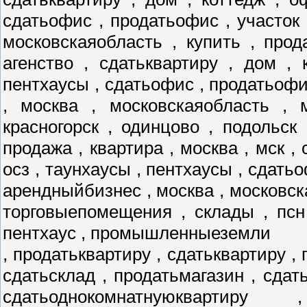
сдатьофис , продатьофис , участок 
московскаяобласть , купить , прод
агенство , сдатьквартиру , дом , 
пентхаусы , сдатьофис , продатьофис
, москва , московскаяобласть , 
красногорск , одинцово , подольск
продажа , квартира , москва , мск , 
осз , таунхаусы , пентхаусы , сдатьо
арендныйбизнес , москва , московск
торговыепомещения , склады , псн
пентхаус , промышленныеземли
, продатьквартиру , сдатьквартиру , 
сдатьсклад , продатьмагазин , сдат
сдатьоднокомнатнуюквартиру