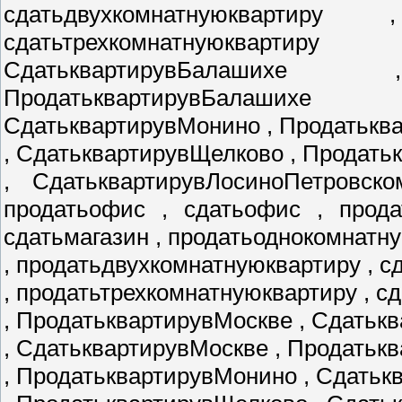
сдатьдвухкомнатнуюквартиру
сдатьтрехкомнатнуюкварти
СдатьквартирувБалаших
ПродатьквартирувБалаших
СдатьквартирувМонино , Продатькв
, СдатьквартирувЩелково , Продат
, СдатьквартирувЛосиноПетровско
продатьофис , сдатьофис , прода
сдатьмагазин , продатьоднокомнатн
, продатьдвухкомнатнуюквартиру , 
, продатьтрехкомнатнуюквартиру , с
, ПродатьквартирувМоскве , Сдатьк
, СдатьквартирувМоскве , Продатьк
, ПродатьквартирувМонино , Сдать