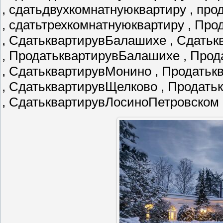
, сдатьдвухкомнатнуюквартиру , пр
, сдатьтрехкомнатнуюквартиру , Пр
, СдатьквартирувБалашихе , Сдатьк
, ПродатьквартирувБалашихе , Про
, СдатьквартирувМонино , Продать
, СдатьквартирувЩелково , Продат
, СдатьквартирувЛосиноПетровском