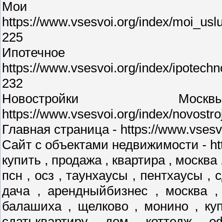
Мои у
https://www.vsesvoi.org/index/moi_us
225
Ипотечное 
https://www.vsesvoi.org/index/ipotec
232
Новостройки М
https://www.vsesvoi.org/index/novostr
Главная страница - https://www.vsesvo
Сайт с объектами недвижимости - http
купить , продажа , квартира , москва 
псн , осз , таунхаусы , пентхаусы , 
дача , арендныйбизнес , москва ,
балашиха , щелково , монино , куп
сдатьквартиру , дом , коттедж , о