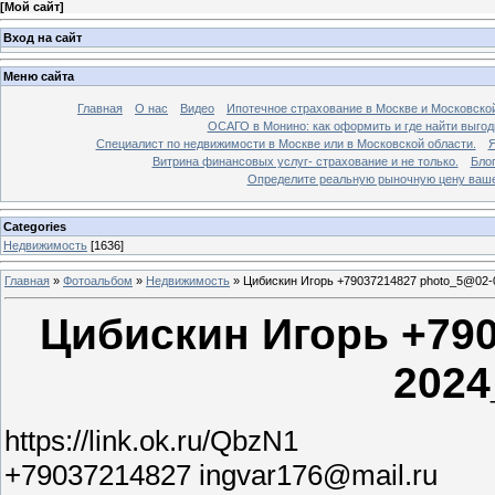
[
Мой сайт
]
Вход на сайт
Меню сайта
Главная
О нас
Видео
Ипотечное страхование в Москве и Московской
ОСАГО в Монино: как оформить и где найти выго
Специалист по недвижимости в Москве или в Московской области.
Я
Витрина финансовых услуг- страхование и не только.
Бло
Определите реальную рыночную цену вашей
Categories
Недвижимость
[1636]
Главная
»
Фотоальбом
»
Недвижимость
»
Цибискин Игорь +79037214827 photo_5@02-
Цибискин Игорь +790
2024
https://link.ok.ru/QbzN1
+79037214827 ingvar176@mail.ru