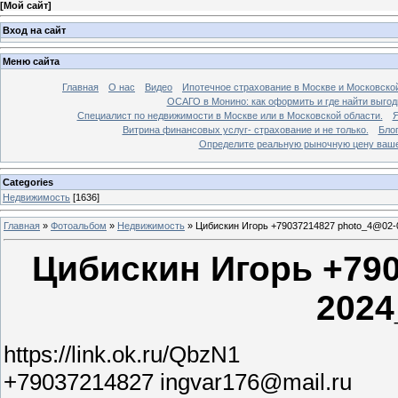
[
Мой сайт
]
Вход на сайт
Меню сайта
Главная
О нас
Видео
Ипотечное страхование в Москве и Московской
ОСАГО в Монино: как оформить и где найти выго
Специалист по недвижимости в Москве или в Московской области.
Я
Витрина финансовых услуг- страхование и не только.
Бло
Определите реальную рыночную цену вашей
Categories
Недвижимость
[1636]
Главная
»
Фотоальбом
»
Недвижимость
»
Цибискин Игорь +79037214827 photo_4@02-
Цибискин Игорь +790
2024
https://link.ok.ru/QbzN1
+79037214827 ingvar176@mail.ru