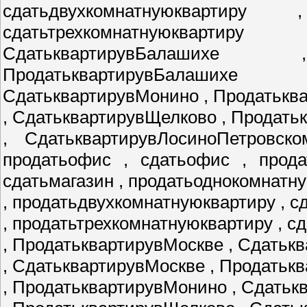
сдатьдвухкомнатнуюквартиру
сдатьтрехкомнатнуюкварти
СдатьквартирувБалаших
ПродатьквартирувБалаших
СдатьквартирувМонино , Продатькв
, СдатьквартирувЩелково , Продат
, СдатьквартирувЛосиноПетровско
продатьофис , сдатьофис , прода
сдатьмагазин , продатьоднокомнатн
, продатьдвухкомнатнуюквартиру , 
, продатьтрехкомнатнуюквартиру , с
, ПродатьквартирувМоскве , Сдатьк
, СдатьквартирувМоскве , Продатьк
, ПродатьквартирувМонино , Сдать