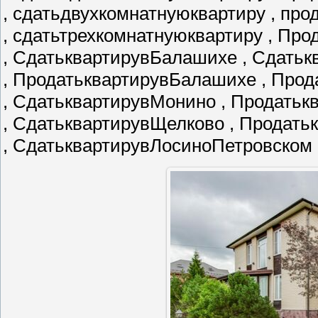
, сдатьдвухкомнатнуюквартиру , пр
, сдатьтрехкомнатнуюквартиру , Пр
, СдатьквартирувБалашихе , Сдатьк
, ПродатьквартирувБалашихе , Про
, СдатьквартирувМонино , Продать
, СдатьквартирувЩелково , Продат
, СдатьквартирувЛосиноПетровском