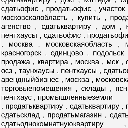
сдатьофис , продатьофис , участок 
московскаяобласть , купить , прод
агенство , сдатьквартиру , дом , 
пентхаусы , сдатьофис , продатьофис
, москва , московскаяобласть , 
красногорск , одинцово , подольск
продажа , квартира , москва , мск , 
осз , таунхаусы , пентхаусы , сдатьо
арендныйбизнес , москва , московск
торговыепомещения , склады , псн
пентхаус , промышленныеземли
, продатьквартиру , сдатьквартиру , 
сдатьсклад , продатьмагазин , сдат
сдатьоднокомнатнуюквартиру