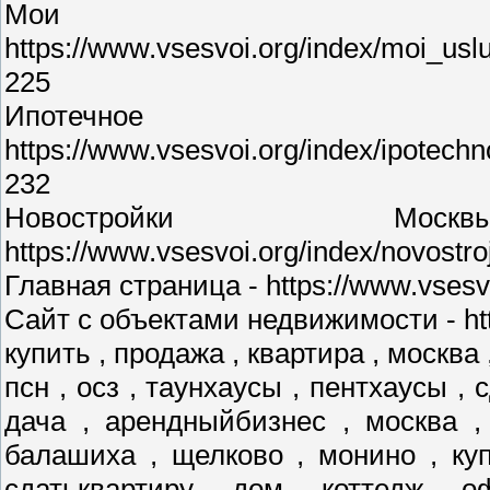
Мои у
https://www.vsesvoi.org/index/moi_us
225
Ипотечное 
https://www.vsesvoi.org/index/ipotec
232
Новостройки М
https://www.vsesvoi.org/index/novostr
Главная страница - https://www.vsesvo
Сайт с объектами недвижимости - http
купить , продажа , квартира , москва 
псн , осз , таунхаусы , пентхаусы , 
дача , арендныйбизнес , москва ,
балашиха , щелково , монино , куп
сдатьквартиру , дом , коттедж , о