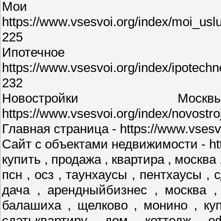
Мои у
https://www.vsesvoi.org/index/moi_us
225
Ипотечное 
https://www.vsesvoi.org/index/ipotec
232
Новостройки М
https://www.vsesvoi.org/index/novostr
Главная страница - https://www.vsesvo
Сайт с объектами недвижимости - http
купить , продажа , квартира , москва 
псн , осз , таунхаусы , пентхаусы , 
дача , арендныйбизнес , москва ,
балашиха , щелково , монино , куп
сдатьквартиру , дом , коттедж , о