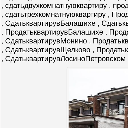
, сдатьдвухкомнатнуюквартиру , пр
, сдатьтрехкомнатнуюквартиру , Пр
, СдатьквартирувБалашихе , Сдатьк
, ПродатьквартирувБалашихе , Про
, СдатьквартирувМонино , Продать
, СдатьквартирувЩелково , Продат
, СдатьквартирувЛосиноПетровском