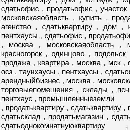
сдатьофис , продатьофис , участок 
московскаяобласть , купить , прод
агенство , сдатьквартиру , дом , 
пентхаусы , сдатьофис , продатьофис
, москва , московскаяобласть , 
красногорск , одинцово , подольск
продажа , квартира , москва , мск , 
осз , таунхаусы , пентхаусы , сдатьо
арендныйбизнес , москва , московск
торговыепомещения , склады , псн
пентхаус , промышленныеземли
, продатьквартиру , сдатьквартиру , 
сдатьсклад , продатьмагазин , сдат
сдатьоднокомнатнуюквартиру