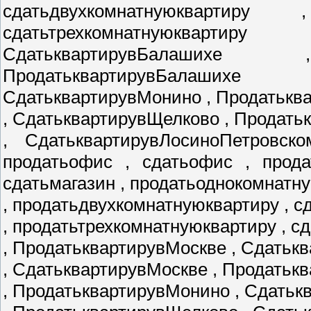
сдатьдвухкомнатнуюквартиру
сдатьтрехкомнатнуюкварти
СдатьквартирувБалаших
ПродатьквартирувБалаших
СдатьквартирувМонино , Продатькв
, СдатьквартирувЩелково , Продат
, СдатьквартирувЛосиноПетровско
продатьофис , сдатьофис , прода
сдатьмагазин , продатьоднокомнатн
, продатьдвухкомнатнуюквартиру , 
, продатьтрехкомнатнуюквартиру , с
, ПродатьквартирувМоскве , Сдатьк
, СдатьквартирувМоскве , Продатьк
, ПродатьквартирувМонино , Сдать