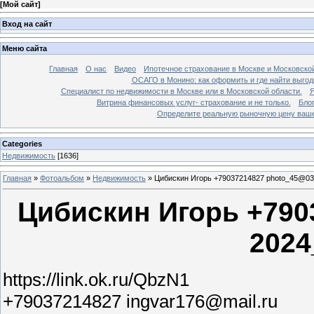
[
Мой сайт
]
Вход на сайт
Меню сайта
Главная
О нас
Видео
Ипотечное страхование в Москве и Московской
ОСАГО в Монино: как оформить и где найти выго
Специалист по недвижимости в Москве или в Московской области.
Я
Витрина финансовых услуг- страхование и не только.
Бло
Определите реальную рыночную цену вашей
Categories
Недвижимость
[1636]
Главная
»
Фотоальбом
»
Недвижимость
»
Цибискин Игорь +79037214827 photo_45@03
Цибискин Игорь +790
2024
https://link.ok.ru/QbzN1
+79037214827 ingvar176@mail.ru