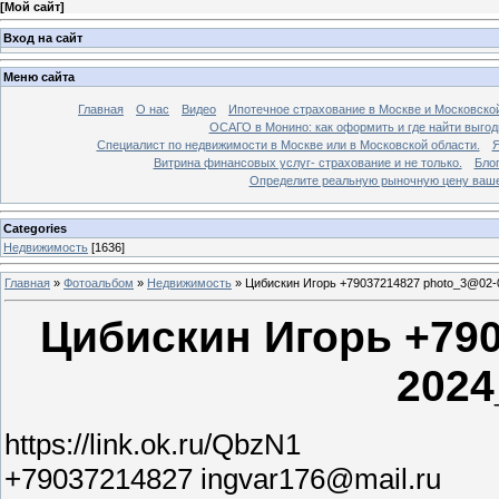
[
Мой сайт
]
Вход на сайт
Меню сайта
Главная
О нас
Видео
Ипотечное страхование в Москве и Московской
ОСАГО в Монино: как оформить и где найти выго
Специалист по недвижимости в Москве или в Московской области.
Я
Витрина финансовых услуг- страхование и не только.
Бло
Определите реальную рыночную цену вашей
Categories
Недвижимость
[1636]
Главная
»
Фотоальбом
»
Недвижимость
»
Цибискин Игорь +79037214827 photo_3@02-
Цибискин Игорь +790
2024
https://link.ok.ru/QbzN1
+79037214827 ingvar176@mail.ru