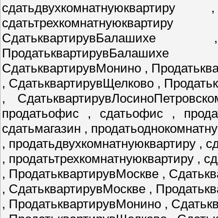
сдатьдвухкомнатнуюквартиру
сдатьтрехкомнатнуюкварти
СдатьквартирувБалаших
ПродатьквартирувБалаших
СдатьквартирувМонино , Продатькв
, СдатьквартирувЩелково , Продат
, СдатьквартирувЛосиноПетровско
продатьофис , сдатьофис , прода
сдатьмагазин , продатьоднокомнатн
, продатьдвухкомнатнуюквартиру , 
, продатьтрехкомнатнуюквартиру , с
, ПродатьквартирувМоскве , Сдатьк
, СдатьквартирувМоскве , Продатьк
, ПродатьквартирувМонино , Сдать