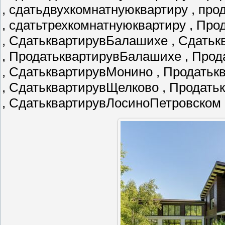
, сдатьдвухкомнатнуюквартиру , пр
, сдатьтрехкомнатнуюквартиру , Пр
, СдатьквартирувБалашихе , Сдатьк
, ПродатьквартирувБалашихе , Про
, СдатьквартирувМонино , Продать
, СдатьквартирувЩелково , Продат
, СдатьквартирувЛосиноПетровском