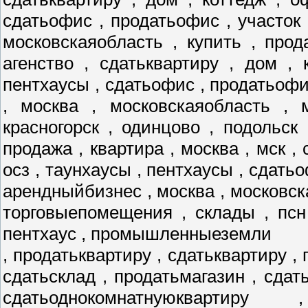
сдатьофис , продатьофис , участок 
московскаяобласть , купить , прод
агенство , сдатьквартиру , дом , 
пентхаусы , сдатьофис , продатьофис
, москва , московскаяобласть , 
красногорск , одинцово , подольск
продажа , квартира , москва , мск , 
осз , таунхаусы , пентхаусы , сдатьо
арендныйбизнес , москва , московск
торговыепомещения , склады , псн
пентхаус , промышленныеземли
, продатьквартиру , сдатьквартиру , 
сдатьсклад , продатьмагазин , сдат
сдатьоднокомнатнуюквартиру