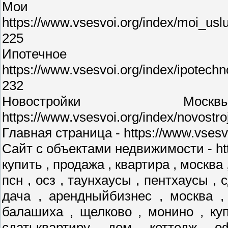
Мои у
https://www.vsesvoi.org/index/moi_us
225
Ипотечное 
https://www.vsesvoi.org/index/ipotec
232
Новостройки М
https://www.vsesvoi.org/index/novostr
Главная страница - https://www.vsesvo
Сайт с объектами недвижимости - http
купить , продажа , квартира , москва 
псн , осз , таунхаусы , пентхаусы , 
дача , арендныйбизнес , москва ,
балашиха , щелково , монино , куп
сдатьквартиру , дом , коттедж , о