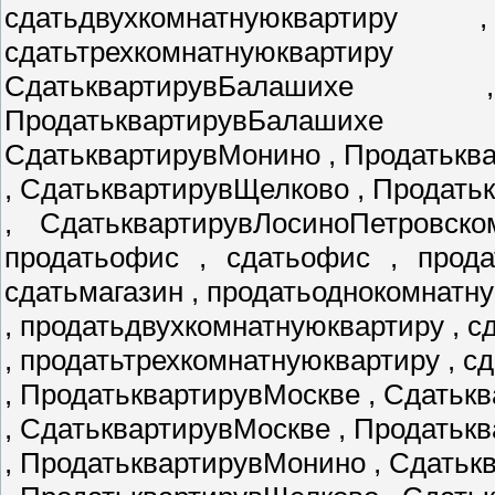
сдатьдвухкомнатнуюквартиру
сдатьтрехкомнатнуюкварти
СдатьквартирувБалаших
ПродатьквартирувБалаших
СдатьквартирувМонино , Продатькв
, СдатьквартирувЩелково , Продат
, СдатьквартирувЛосиноПетровско
продатьофис , сдатьофис , прода
сдатьмагазин , продатьоднокомнатн
, продатьдвухкомнатнуюквартиру , 
, продатьтрехкомнатнуюквартиру , с
, ПродатьквартирувМоскве , Сдатьк
, СдатьквартирувМоскве , Продатьк
, ПродатьквартирувМонино , Сдать