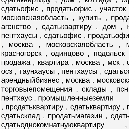
сдатьофис , продатьофис , участок 
московскаяобласть , купить , прод
агенство , сдатьквартиру , дом , 
пентхаусы , сдатьофис , продатьофис
, москва , московскаяобласть , 
красногорск , одинцово , подольск
продажа , квартира , москва , мск , 
осз , таунхаусы , пентхаусы , сдатьо
арендныйбизнес , москва , московск
торговыепомещения , склады , псн
пентхаус , промышленныеземли
, продатьквартиру , сдатьквартиру , 
сдатьсклад , продатьмагазин , сдат
сдатьоднокомнатнуюквартиру