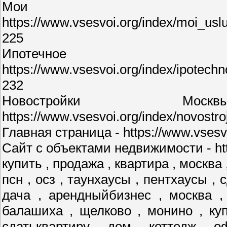
Мои у
https://www.vsesvoi.org/index/moi_us
225
Ипотечное 
https://www.vsesvoi.org/index/ipotec
232
Новостройки М
https://www.vsesvoi.org/index/novostr
Главная страница - https://www.vsesvo
Сайт с объектами недвижимости - http
купить , продажа , квартира , москва 
псн , осз , таунхаусы , пентхаусы , 
дача , арендныйбизнес , москва ,
балашиха , щелково , монино , куп
сдатьквартиру , дом , коттедж , о