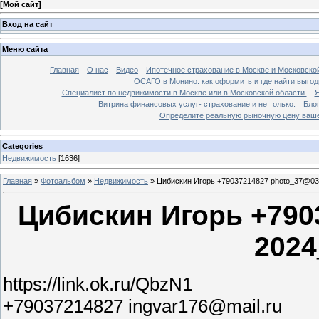
[
Мой сайт
]
Вход на сайт
Меню сайта
Главная
О нас
Видео
Ипотечное страхование в Москве и Московской
ОСАГО в Монино: как оформить и где найти выго
Специалист по недвижимости в Москве или в Московской области.
Я
Витрина финансовых услуг- страхование и не только.
Бло
Определите реальную рыночную цену вашей
Categories
Недвижимость
[1636]
Главная
»
Фотоальбом
»
Недвижимость
»
Цибискин Игорь +79037214827 photo_37@03
Цибискин Игорь +790
2024
https://link.ok.ru/QbzN1
+79037214827 ingvar176@mail.ru