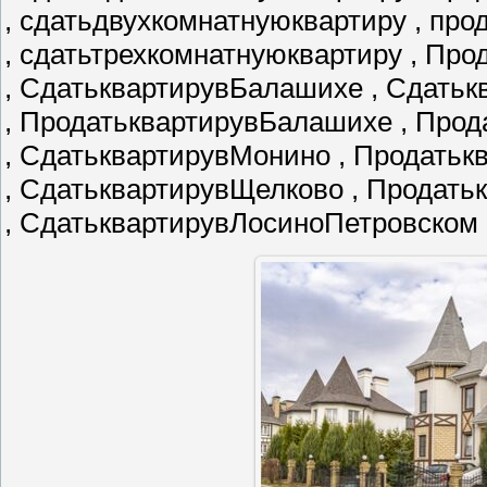
, сдатьдвухкомнатнуюквартиру , пр
, сдатьтрехкомнатнуюквартиру , Пр
, СдатьквартирувБалашихе , Сдатьк
, ПродатьквартирувБалашихе , Про
, СдатьквартирувМонино , Продать
, СдатьквартирувЩелково , Продат
, СдатьквартирувЛосиноПетровском