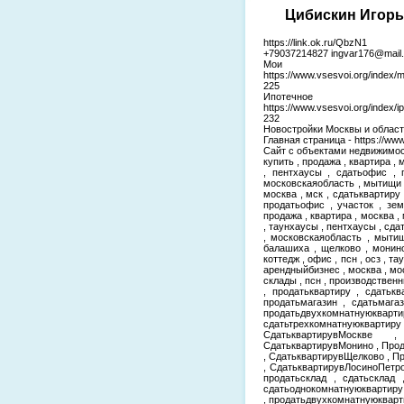
Цибискин Игорь 
https://link.ok.ru/QbzN1
+79037214827 ingvar176@mail.
Мои
https://www.vsesvoi.org/index/
225
Ипотеч
https://www.vsesvoi.org/index
232
Новостройки Москвы и области-
Главная страница - https://www
Сайт с объектами недвижимости 
купить , продажа , квартира , 
, пентхаусы , сдатьофис , 
московскаяобласть , мытищи ,
москва , мск , сдатьквартиру 
продатьофис , участок , зем
продажа , квартира , москва , 
, таунхаусы , пентхаусы , сда
, московскаяобласть , мытищ
балашиха , щелково , монино 
коттедж , офис , псн , осз , т
арендныйбизнес , москва , мо
склады , псн , производстве
, продатьквартиру , сдатькв
продатьмагазин , сдатьмага
продатьдвухкомнатнуюкварти
сдатьтрехкомнатнуюквар
СдатьквартирувМоскве 
СдатьквартирувМонино , Про
, СдатьквартирувЩелково , 
, СдатьквартирувЛосиноПетро
продатьсклад , сдатьсклад 
сдатьоднокомнатнуюквартиру
, продатьдвухкомнатнуюкварт