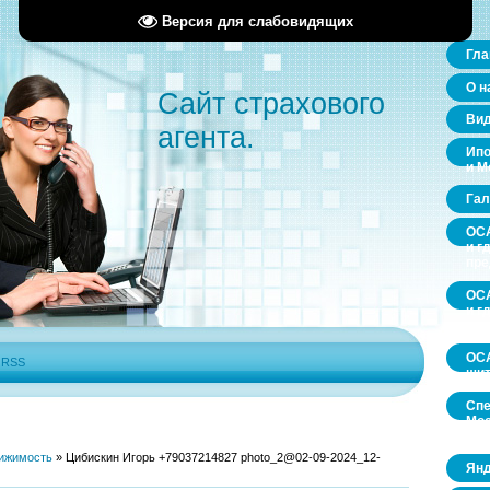
Версия для слабовидящих
Гла
О н
Сайт страхового
Ви
агента.
Ипо
и М
Гал
ОСА
и г
пр
ОСА
и г
пр
ОСА
|
RSS
щит
Спе
Мос
обл
ижимость
»
Цибискин Игорь +79037214827 photo_2@02-09-2024_12-
Янд