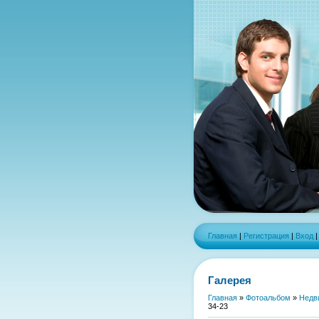
Главная
|
Регистрация
|
Вход
Галерея
Главная
»
Фотоальбом
»
Недв
34-23