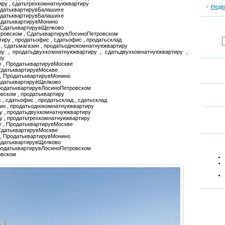
иру , сдатьтрехкомнатнуюквартиру
Недв
СдатьквартирувБалашихе
одатьквартирувБалашихе
СдатьквартирувМонино
 СдатьквартирувЩелково
тровском , СдатьквартирувЛосиноПетровском
тиру , продатьофис , сдатьофис , продатьсклад
н , сдатьмагазин , продатьоднокомнатнуюквартиру
ру , продатьдвухкомнатнуюквартиру , сдатьдвухкомнатнуюквартиру ,
ру
у , ПродатьквартирувМоскве
СдатьквартирувМоскве
 , ПродатьквартирувМонино
одатьквартирувЩелково
ПродатьквартирувЛосиноПетровском
вском , продатьквартиру
 , сдатьофис , продатьсклад , сдатьсклад
зин , продатьоднокомнатнуюквартиру
у , продатьдвухкомнатнуюквартиру
у , продатьтрехкомнатнуюквартиру
у , ПродатьквартирувМоскве
СдатьквартирувМоскве
 , ПродатьквартирувМонино
одатьквартирувЩелково
ПродатьквартирувЛосиноПетровском
овском