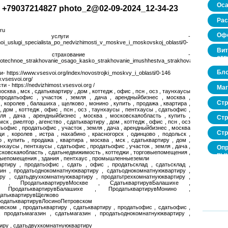
Оса
+79037214827 photo_2@02-09-2024_12-34-23
Рас
ru
Офо
 услуги -
moi_uslugi_specialista_po_nedvizhimosti_v_moskve_i_moskovskoj_oblasti/0-
Вит
ное страхование -
стр
/ipotechnoe_strakhovanie_osago_kasko_strakhovanie_imushhestva_strakhovanie_zhizni_i_z
Бло
 https://www.vsesvoi.org/index/novostrojki_moskvy_i_oblasti/0-146
.vsesvoi.org/
- https://nedvizhimost.vsesvoi.org /
Маг
москва , мск , сдатьквартиру , дом , коттедж , офис , псн , осз , таунхаусы
продатьофис , участок , земля , дача , арендныйбизнес , москва ,
Стр
 королев , балашиха , щелково , монино , купить , продажа , квартира ,
, дом , коттедж , офис , псн , осз , таунхаусы , пентхаусы , сдатьофис ,
ля , дача , арендныйбизнес , москва , московскаяобласть , купить ,
Стр
мск , риелтор , агенство , сдатьквартиру , дом , коттедж , офис , псн , осз
тьофис , продатьофис , участок , земля , дача , арендныйбизнес , москва
Стр
и , королев , истра , нахабино , красногорск , одинцово , подольск ,
, купить , продажа , квартира , москва , мск , сдатьквартиру , дом ,
аунхаусы , пентхаусы , сдатьофис , продатьофис , участок , земля , дача ,
Опр
сковскаяобласть , сдатьнедвижимость , коттеджи , торговыепомещения ,
рын
нныепомещения , здания , пентхаус , промышленныеземли
нед
артиру , продатьофис , сдать , офис , продатьсклад , сдатьсклад ,
про
зин , продатьоднокомнатнуюквартиру , сдатьоднокомнатнуюквартиру ,
ру , сдатьдвухкомнатнуюквартиру , продатьтрехкомнатнуюквартиру ,
тиру , ПродатьквартирувМоскве , СдатьквартирувБалашихе ,
, ПродатьквартирувБалашихе , ПродатьквартирувМонино ,
датьквартирувЩелково
ПродатьквартирувЛосиноПетровском
вском , продатьквартиру , сдатьквартиру , продатьофис , сдатьофис ,
, продатьмагазин , сдатьмагазин , продатьоднокомнатнуюквартиру ,
иру , сдатьдвухкомнатнуюквартиру