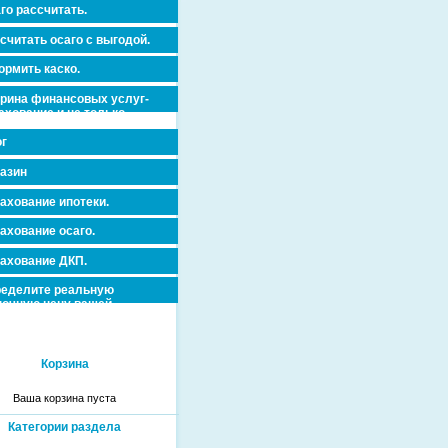
го рассчитать.
считать осаго с выгодой.
рмить каско.
рина финансовых услуг-
ахование и не только.
dorovja_dms_antikleshh/0-
г
азин
ахование ипотеки.
ахование осаго.
ахование ДКП.
еделите реальную
очную цену вашей
вижимости и ускорьте ее
дажу или сдачу в аренду!
Корзина
Ваша корзина пуста
Категории раздела