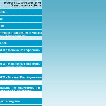
Воскресенье, 09.08.2026, 16:03
Приветствуем вас
Гость
вная
ас
део
течное страхование в Москве
осковской области.
ерея
ГО в Монино: как оформить
де найти выгодные
едложения
ГО в Монино: как оформить
де найти выгодные
едложения
ГО в Москве: Ваш надежный
 на дороге
циалист по недвижимости в
кве или в Московской
асти.
екс продукты