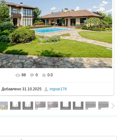
88
0
0.0
В реальном размере
1600x1067
/ 293.6Kb
Добавлено
31.10.2025
ingvar176