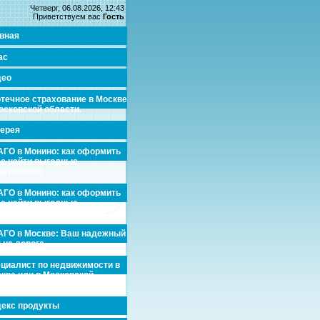
Четверг, 06.08.2026, 12:43
Приветствуем вас
Гость
вная
ас
део
течное страхование в Москве
осковской области.
ерея
ГО в Монино: как оформить
де найти выгодные
едложения
ГО в Монино: как оформить
де найти выгодные
едложения
ГО в Москве: Ваш надежный
 на дороге
циалист по недвижимости в
кве или в Московской
асти.
екс продукты