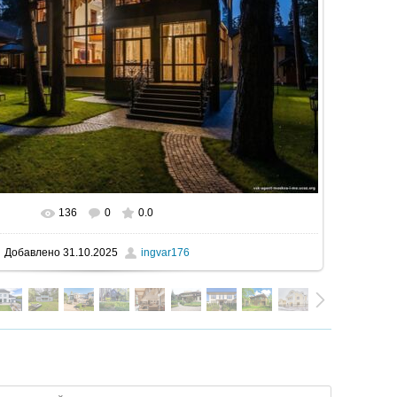
136
0
0.0
В реальном размере
1600x1067
/ 378.0Kb
Добавлено
31.10.2025
ingvar176