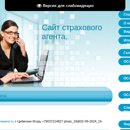
Версия для слабовидящих
Гла
О н
Сайт страхового
Ви
агента.
Ипо
и М
Гал
ОСА
и г
пр
ОСА
и г
пр
ОСА
|
RSS
щит
Спе
Мос
обл
ижимость
»
Цибискин Игорь +79037214827 photo_19@02-09-2024_15-
Янд