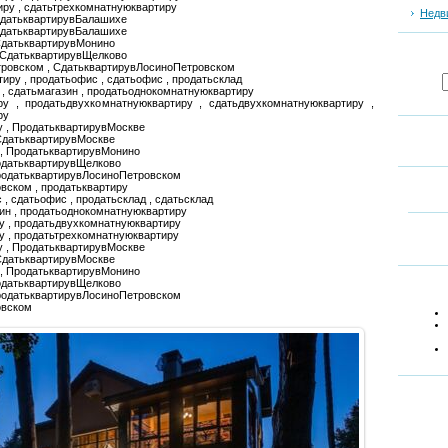
иру , сдатьтрехкомнатнуюквартиру
Недв
СдатьквартирувБалашихе
одатьквартирувБалашихе
СдатьквартирувМонино
 СдатьквартирувЩелково
тровском , СдатьквартирувЛосиноПетровском
тиру , продатьофис , сдатьофис , продатьсклад
н , сдатьмагазин , продатьоднокомнатнуюквартиру
ру , продатьдвухкомнатнуюквартиру , сдатьдвухкомнатнуюквартиру ,
ру
у , ПродатьквартирувМоскве
СдатьквартирувМоскве
 , ПродатьквартирувМонино
одатьквартирувЩелково
ПродатьквартирувЛосиноПетровском
вском , продатьквартиру
 , сдатьофис , продатьсклад , сдатьсклад
зин , продатьоднокомнатнуюквартиру
у , продатьдвухкомнатнуюквартиру
у , продатьтрехкомнатнуюквартиру
у , ПродатьквартирувМоскве
СдатьквартирувМоскве
 , ПродатьквартирувМонино
одатьквартирувЩелково
ПродатьквартирувЛосиноПетровском
овском