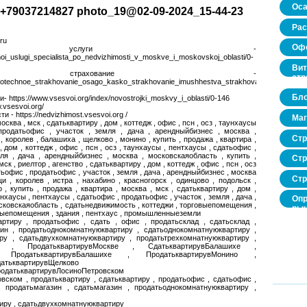
Оса
+79037214827 photo_19@02-09-2024_15-44-23
Рас
ru
Офо
 услуги -
moi_uslugi_specialista_po_nedvizhimosti_v_moskve_i_moskovskoj_oblasti/0-
Вит
ное страхование -
стр
/ipotechnoe_strakhovanie_osago_kasko_strakhovanie_imushhestva_strakhovanie_zhizni_i_z
Бло
 https://www.vsesvoi.org/index/novostrojki_moskvy_i_oblasti/0-146
.vsesvoi.org/
- https://nedvizhimost.vsesvoi.org /
Маг
москва , мск , сдатьквартиру , дом , коттедж , офис , псн , осз , таунхаусы
продатьофис , участок , земля , дача , арендныйбизнес , москва ,
Стр
 королев , балашиха , щелково , монино , купить , продажа , квартира ,
, дом , коттедж , офис , псн , осз , таунхаусы , пентхаусы , сдатьофис ,
ля , дача , арендныйбизнес , москва , московскаяобласть , купить ,
Стр
мск , риелтор , агенство , сдатьквартиру , дом , коттедж , офис , псн , осз
тьофис , продатьофис , участок , земля , дача , арендныйбизнес , москва
Стр
и , королев , истра , нахабино , красногорск , одинцово , подольск ,
, купить , продажа , квартира , москва , мск , сдатьквартиру , дом ,
аунхаусы , пентхаусы , сдатьофис , продатьофис , участок , земля , дача ,
Опр
сковскаяобласть , сдатьнедвижимость , коттеджи , торговыепомещения ,
рын
нныепомещения , здания , пентхаус , промышленныеземли
нед
артиру , продатьофис , сдать , офис , продатьсклад , сдатьсклад ,
про
зин , продатьоднокомнатнуюквартиру , сдатьоднокомнатнуюквартиру ,
ру , сдатьдвухкомнатнуюквартиру , продатьтрехкомнатнуюквартиру ,
тиру , ПродатьквартирувМоскве , СдатьквартирувБалашихе ,
, ПродатьквартирувБалашихе , ПродатьквартирувМонино ,
датьквартирувЩелково
ПродатьквартирувЛосиноПетровском
вском , продатьквартиру , сдатьквартиру , продатьофис , сдатьофис ,
, продатьмагазин , сдатьмагазин , продатьоднокомнатнуюквартиру ,
иру , сдатьдвухкомнатнуюквартиру