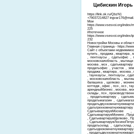
Цибискин Игорь 
https://link.ok.ru/QbzN1
+79037214827 ingvar176@mail.
Мои
https://www.vsesvoi.org/index/
225
Ипотеч
https://www.vsesvoi.org/index
232
Новостройки Москвы и области-
Главная страница - https://www
Сайт с объектами недвижимости 
купить , продажа , квартира , 
, пентхаусы , сдатьофис , 
московскаяобласть , мытищи ,
москва , мск , сдатьквартиру 
продатьофис , участок , зем
продажа , квартира , москва , 
, таунхаусы , пентхаусы , сда
, московскаяобласть , мытищ
балашиха , щелково , монино 
коттедж , офис , псн , осз , т
арендныйбизнес , москва , мо
склады , псн , производстве
, продатьквартиру , сдатькв
продатьмагазин , сдатьмага
продатьдвухкомнатнуюкварти
сдатьтрехкомнатнуюквар
СдатьквартирувМоскве 
СдатьквартирувМонино , Про
, СдатьквартирувЩелково , 
, СдатьквартирувЛосиноПетро
продатьсклад , сдатьсклад 
сдатьоднокомнатнуюквартиру
, продатьдвухкомнатнуюкварт