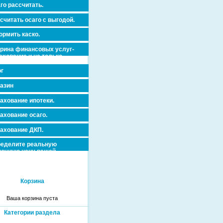
го рассчитать.
считать осаго с выгодой.
рмить каско.
рина финансовых услуг-
ахование и не только.
dorovja_dms_antikleshh/0-
г
азин
ахование ипотеки.
ахование осаго.
ахование ДКП.
еделите реальную
очную цену вашей
вижимости и ускорьте ее
дажу или сдачу в аренду!
Корзина
Ваша корзина пуста
Категории раздела