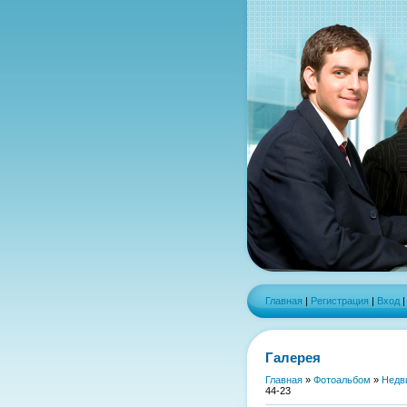
Главная
|
Регистрация
|
Вход
Галерея
Главная
»
Фотоальбом
»
Недв
44-23