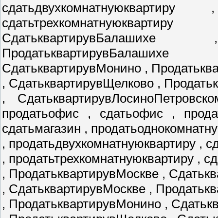
сдатьдвухкомнатнуюквартиру
сдатьтрехкомнатнуюкварти
СдатьквартирувБалаших
ПродатьквартирувБалаших
СдатьквартирувМонино , Продатькв
, СдатьквартирувЩелково , Продат
, СдатьквартирувЛосиноПетровско
продатьофис , сдатьофис , прода
сдатьмагазин , продатьоднокомнатн
, продатьдвухкомнатнуюквартиру , 
, продатьтрехкомнатнуюквартиру , с
, ПродатьквартирувМоскве , Сдатьк
, СдатьквартирувМоскве , Продатьк
, ПродатьквартирувМонино , Сдать