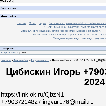
[
Мой сайт
]
Вход на сайт
Меню сайта
Главная
О нас
Видео
Ипотечное страхование в Москве и Московской
ОСАГО в Монино: как оформить и где найти выго
Специалист по недвижимости в Москве или в Московской области.
Я
Витрина финансовых услуг- страхование и не только.
Бло
Определите реальную рыночную цену вашей
Categories
Недвижимость
[1636]
Главная
»
Фотоальбом
»
Недвижимость
»
Цибискин Игорь +79037214827 photo_10@02
Цибискин Игорь +790
2024
https://link.ok.ru/QbzN1
+79037214827 ingvar176@mail.ru