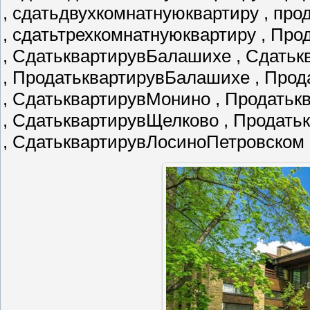
, сдатьдвухкомнатнуюквартиру , пр
, сдатьтрехкомнатнуюквартиру , Пр
, СдатьквартирувБалашихе , Сдатьк
, ПродатьквартирувБалашихе , Про
, СдатьквартирувМонино , Продать
, СдатьквартирувЩелково , Продат
, СдатьквартирувЛосиноПетровском