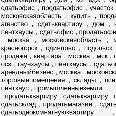
сдатьофис , продатьофис , участок 
московскаяобласть , купить , прод
агенство , сдатьквартиру , дом , 
пентхаусы , сдатьофис , продатьофис
, москва , московскаяобласть , 
красногорск , одинцово , подольск
продажа , квартира , москва , мск , 
осз , таунхаусы , пентхаусы , сдатьо
арендныйбизнес , москва , московск
торговыепомещения , склады , псн
пентхаус , промышленныеземли
, продатьквартиру , сдатьквартиру , 
сдатьсклад , продатьмагазин , сдат
сдатьоднокомнатнуюквартиру