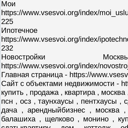
Мои у
https://www.vsesvoi.org/index/moi_us
225
Ипотечное 
https://www.vsesvoi.org/index/ipotec
232
Новостройки М
https://www.vsesvoi.org/index/novostr
Главная страница - https://www.vsesvo
Сайт с объектами недвижимости - http
купить , продажа , квартира , москва 
псн , осз , таунхаусы , пентхаусы , 
дача , арендныйбизнес , москва ,
балашиха , щелково , монино , куп
сдатьквартиру , дом , коттедж , о