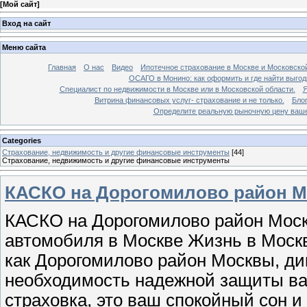
[
Мой сайт
]
Вход на сайт
Меню сайта
Главная
О нас
Видео
Ипотечное страхование в Москве и Московской
ОСАГО в Монино: как оформить и где найти выго
Специалист по недвижимости в Москве или в Московской области.
Я
Витрина финансовых услуг- страхование и не только.
Бло
Определите реальную рыночную цену вашей
Categories
Страхование, недвижимость и другие финансовые инструменты
[44]
Страхование, недвижимость и другие финансовые инструменты
КАСКО на Дорогомилово район М
КАСКО на Дорогомилово район Моск
автомобиля в Москве Жизнь в Москв
как Дорогомилово район Москвы, дик
необходимость надежной защиты ва
страховка, это ваш спокойный сон и