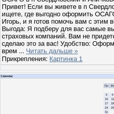
Привет! Если вы живете в п Свердл
ищете, где выгодно оформить ОСАГО
Игорь, и я готов помочь вам с этим
Выгода: Я подберу для вас самые в
страховых компаний. Вам не придетс
сделаю это за вас! Удобство: Офо
врем
...
Читать дальше »
Прикрепления:
Картинка 1
Calendar
Пн
Вт
3
4
10
11
17
18
24
25
31